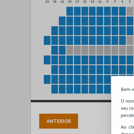
25
23
21
19
17
15
13
11
9
7
5
3
Bem-v
O noss
seu co
perceb
ANTERIOR
Ao cl
disp