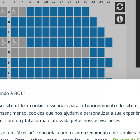
1
2
4
6
8
10
12
14
16
18
20
22
24
26
A
B
C
D
E
F
G
H
indo à BOL!
I
o site utiliza cookies essenciais para o funcionamento do site e
nsentimento, cookies que nos ajudam a personalizar a sua experiên
er como a plataforma é utilizada pelos nossos visitantes.
icar em "Aceitar" concorda com o armazenamento de cookies 
ositivo. Para saber mais consulte a nossa
Política de 