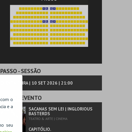
PASSO
- SESSÃO
QUINTA-FEIRA | 10 SET 2026 | 21:00
PASSO
- EVENTO
, com o
cia e a
SACANAS SEM LEI | INGLORIOUS
BASTERDS
TEATRO & ARTE | CINEMA
no seu
CAPITÓLIO.
Cookies
,