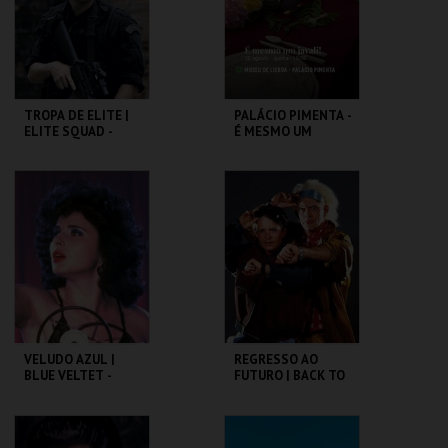
COMPRAR
COMPRAR
TROPA DE ELITE |
PALÁCIO PIMENTA -
ELITE SQUAD -
É MESMO UM
CICLO CLÁSSICOS
JAVALI! - VISITA
DO BRASIL
OFICINA
CAPITÓLIO.
ML - PALÁCIO
PIMENTA
MAIS INFO
MAIS INFO
COMPRAR
COMPRAR
VELUDO AZUL |
REGRESSO AO
BLUE VELTET -
FUTURO | BACK TO
CICLO DAVID
THE FUTURE
LYNCH
CAPITÓLIO.
CAPITÓLIO.