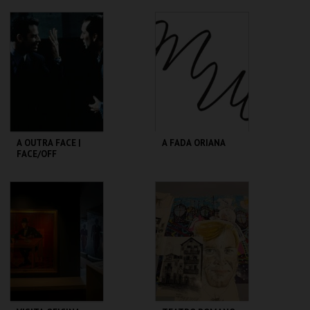
TEATRO
SÃO LUIZ TEATRO
VARIEDADES
MUNICIPAL
MAIS INFO
MAIS INFO
COMPRAR
COMPRAR
A OUTRA FACE |
A FADA ORIANA
FACE/OFF
CAPITÓLIO.
MUSEU DA
MARIONETA
MAIS INFO
MAIS INFO
COMPRAR
COMPRAR