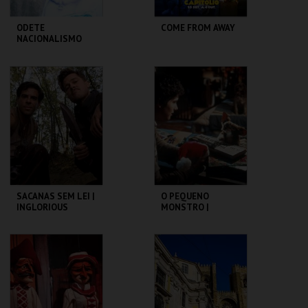
ODETE
COME FROM AWAY
NACIONALISMO
TBA - TEATRO
CAPITÓLIO.
BAIRRO ALTO
MAIS INFO
MAIS INFO
COMPRAR
COMPRAR
SACANAS SEM LEI |
O PEQUENO
INGLORIOUS
MONSTRO |
BASTERDS
GREMLINS
CAPITÓLIO.
CAPITÓLIO.
MAIS INFO
MAIS INFO