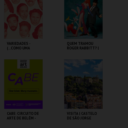
MAIS INFO
MAIS INFO
COMPRAR
COMPRAR
VARIEDADES -
QUEM TRAMOU
(...COMO UMA
ROGER RABBITT? |
ÓPERA BUFA
WHO FRAMED
ERÓTICA E
ROGER RABBIT
SATÍRICA.)
TEATRO
CAPITÓLIO.
VARIEDADES
MAIS INFO
MAIS INFO
COMPRAR
COMPRAR
CABE: CIRCUITO DE
VISITA | CASTELO
ARTE DE BELÉM -
DE SÃO JORGE
PAV. JULIAO
SARMENTO