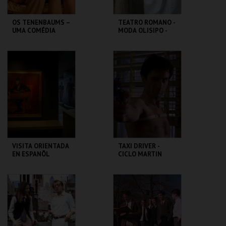
OS TENENBAUMS –
TEATRO ROMANO -
UMA COMÉDIA
MODA OLISIPO -
GENIAL | THE
OFICINA
ROYAL
TENENBAUMS
CAPITÓLIO.
ML - TEATRO
ROMANO
MAIS INFO
MAIS INFO
COMPRAR
COMPRAR
VISITA ORIENTADA
TAXI DRIVER -
EN ESPANÕL
CICLO MARTIN
SCORSESE
CASA FERNANDO
CAPITÓLIO.
PESSOA
MAIS INFO
MAIS INFO