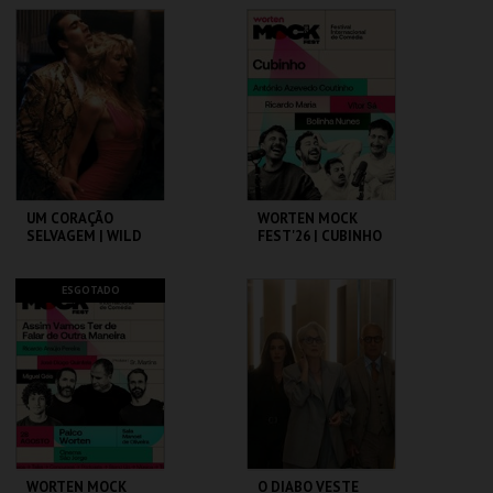
DO BRASIL
VISITA OFICINA
CAPITÓLIO.
ML - PALÁCIO
PIMENTA
MAIS INFO
MAIS INFO
COMPRAR
COMPRAR
UM CORAÇÃO
WORTEN MOCK
SELVAGEM | WILD
FEST'26 | CUBINHO
AT HEART – CICLO
DAVID LYNCH
CAPITÓLIO.
CINEMA SÃO JORGE .
ESGOTADO
MAIS INFO
MAIS INFO
COMPRAR
COMPRAR
WORTEN MOCK
O DIABO VESTE