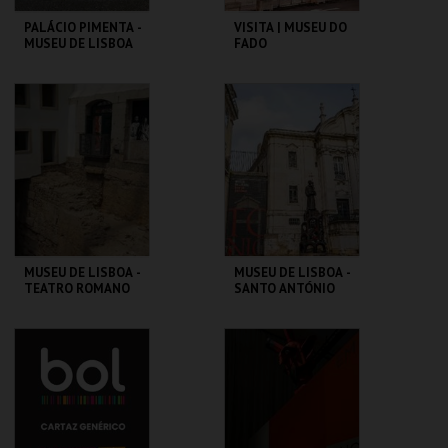
PALÁCIO PIMENTA -
VISITA | MUSEU DO
MUSEU DE LISBOA
FADO
ML - PALÁCIO
MUSEU DO FADO
PIMENTA
MAIS INFO
MAIS INFO
COMPRAR
COMPRAR
MUSEU DE LISBOA -
MUSEU DE LISBOA -
TEATRO ROMANO
SANTO ANTÓNIO
ML - TEATRO
ML - SANTO
ROMANO
ANTÓNIO
MAIS INFO
MAIS INFO
COMPRAR
COMPRAR