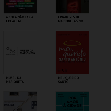
A COLA NÃO FAZ A
CRIADORES DE
COLAGEM
MARIONETAS NO
SÉC XXI -
EXPOSIÇÃO
TEMPORÁRIA
ATELIER-MUSEU
MUSEU DA
JÚLIO POMAR
MARIONETA
MAIS INFO
MAIS INFO
COMPRAR
COMPRAR
MUSEU DA
MEU QUERIDO
MARIONETA
SANTO
ANTÓNIO.IMAGENS
COLEÇÕES
PARTICULARES-EXP
MUSEU DA
ML - SANTO
TEMPORÁRIA
MARIONETA
ANTÓNIO
MAIS INFO
MAIS INFO