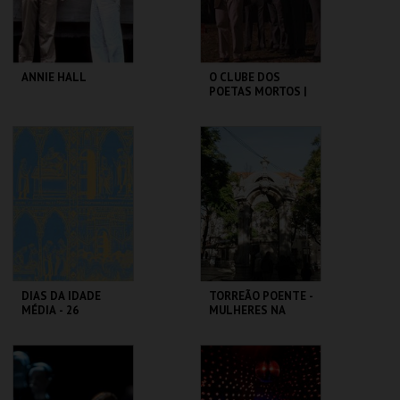
COMPRAR
COMPRAR
ANNIE HALL
O CLUBE DOS
POETAS MORTOS |
DEAD POETS
SOCIETY
CAPITÓLIO.
CAPITÓLIO.
MAIS INFO
MAIS INFO
COMPRAR
COMPRAR
DIAS DA IDADE
TORREÃO POENTE -
MÉDIA - 26
MULHERES NA
SETEMBRO
CIDADE -
PERCURSO
CASTELO DE SÃO
ML - PALÁCIO
JORGE
PIMENTA