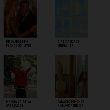
ROMANO
BAIRRO ALTO
MAIS INFO
MAIS INFO
COMPRAR
COMPRAR
DE OLHOS BEM
DIAS DA IDADE
FECHADOS | EYES
MÉDIA - 27
WIDE SHUT
SETEMBRO
CAPITÓLIO.
CASTELO DE SÃO
JORGE
MAIS INFO
MAIS INFO
COMPRAR
COMPRAR
MANHÃ CRIATIVA -
PALÁCIO PIMENTA -
CABEÇUDOS
A CHAVE PERDIDA:
UM ENIGMA NO