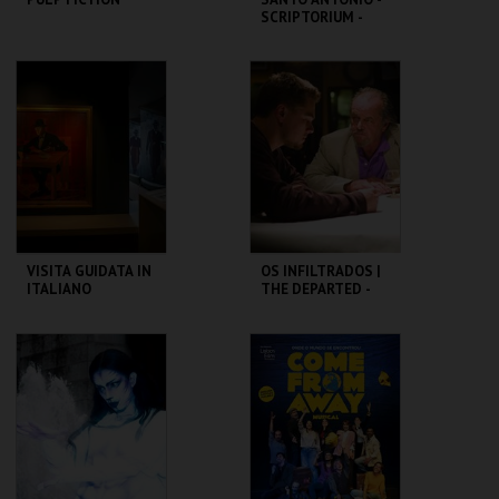
SCRIPTORIUM -
OFICINA PARA
FAMÍLIAS
CAPITÓLIO.
ML - SANTO
ANTÓNIO
MAIS INFO
MAIS INFO
COMPRAR
COMPRAR
VISITA GUIDATA IN
OS INFILTRADOS |
ITALIANO
THE DEPARTED -
CICLO MARTIN
SCORSESE
CASA FERNANDO
CAPITÓLIO.
PESSOA
MAIS INFO
MAIS INFO
COMPRAR
COMPRAR