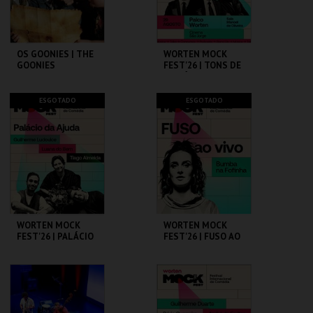
COMPRAR
COMPRAR
OS GOONIES | THE
WORTEN MOCK
GOONIES
FEST'26 | TONS DE
COMÉDIA
CAPITÓLIO.
CINEMA SÃO JORGE .
ESGOTADO
ESGOTADO
MAIS INFO
MAIS INFO
COMPRAR
COMPRAR
WORTEN MOCK
WORTEN MOCK
FEST'26 | PALÁCIO
FEST'26 | FUSO AO
DA AJUDA
VIVO - BUMBA NA
FOFINHA
CINEMA SÃO JORGE .
CINEMA SÃO JORGE .