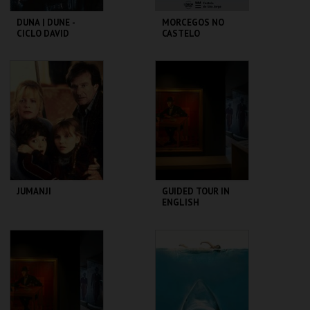
DUNA | DUNE -
MORCEGOS NO
CICLO DAVID
CASTELO
LYNCH
CAPITÓLIO.
CASTELO DE SÃO
JORGE
MAIS INFO
MAIS INFO
COMPRAR
COMPRAR
JUMANJI
GUIDED TOUR IN
ENGLISH
CAPITÓLIO.
CASA FERNANDO
PESSOA
MAIS INFO
MAIS INFO
COMPRAR
COMPRAR