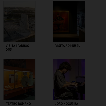
PAVILHÃO JULIÃO
CASTELO DE SÃO
SARMENTO
JORGE
MAIS INFO
MAIS INFO
COMPRAR
COMPRAR
VISITA | PADRÃO
VISITA AO MUSEU
DOS
DESCOBRIMENTOS
PADRÃO DOS
CASA FERNANDO
DESCOBRIMENTOS
PESSOA
MAIS INFO
MAIS INFO
COMPRAR
COMPRAR
TEATRO ROMANO -
JOÃO NOGUEIRA