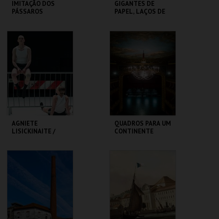
IMITAÇÃO DOS
GIGANTES DE
PÁSSAROS
PAPEL, LAÇOS DE
GENTE - RUI SOUSA
TEATRO
MUSEU DA
VARIEDADES
MARIONETA
MAIS INFO
MAIS INFO
COMPRAR
COMPRAR
AGNIETE
QUADROS PARA UM
LISICKINAITE /
CONTINENTE
IGOR SHUGALEEV
CLAP & SLAP
TBA - TEATRO
SÃO LUIZ TEATRO
BAIRRO ALTO
MUNICIPAL
MAIS INFO
MAIS INFO
COMPRAR
COMPRAR