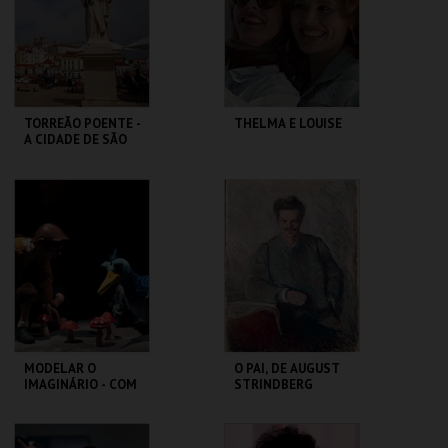
MAIS INFO
MAIS INFO
COMPRAR
COMPRAR
TORREÃO POENTE -
THELMA E LOUISE
A CIDADE DE SÃO
VICENTE -
PERCURSO
ML - PALÁCIO
CAPITÓLIO.
PIMENTA
MAIS INFO
MAIS INFO
COMPRAR
MODELAR O
O PAI, DE AUGUST
IMAGINÁRIO - COM
STRINDBERG
RAUL CONSTANTE
PEREIRA
MUSEU DA
SÃO LUIZ TEATRO