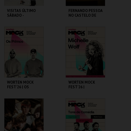
VISITAS ÚLTIMO
FERNANDO PESSOA
SÁBADO -
NO CASTELO DE
CONVERSAS
SÃO JORGE
TRANSATLÂNTICA
S NO PAV-JS
PAVILHÃO JULIÃO
CASA FERNANDO
SARMENTO
PESSOA
MAIS INFO
MAIS INFO
COMPRAR
COMPRAR
WORTEN MOCK
WORTEN MOCK
FEST'26 | OS
FEST'26 |
PRIMOS
MICHELLE WOLF
CINEMA SÃO JORGE .
CINEMA SÃO JORGE .
MAIS INFO
MAIS INFO