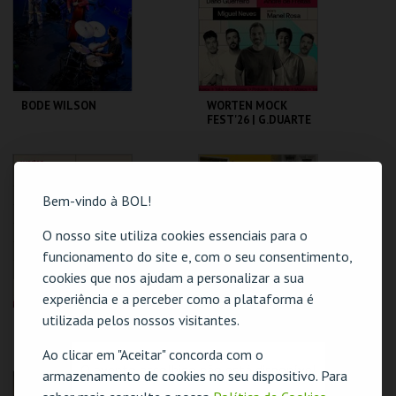
MAIS INFO
MAIS INFO
BODE WILSON
WORTEN MOCK
FEST'26 | G.DUARTE
D.GUERREIRO,A.FRE
ITAS, M. NEVES,
M.ROSA
CAPITÓLIO.
CINEMA SÃO JORGE .
Bem-vindo à BOL!
MAIS INFO
MAIS INFO
O nosso site utiliza cookies essenciais para o
funcionamento do site e, com o seu consentimento,
COMPRAR
COMPRAR
cookies que nos ajudam a personalizar a sua
experiência e a perceber como a plataforma é
utilizada pelos nossos visitantes.
WORTEN MOCK
LOTE 19 -
FEST'26 | SAM
FELICIDADE POR
MORRIL
METRO QUADRADO
Ao clicar em "Aceitar" concorda com o
O evento escolhido não está disponível
armazenamento de cookies no seu dispositivo. Para
CINEMA SÃO JORGE .
TEATRO
VARIEDADES