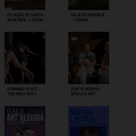
ESTAÇÃO DE SANTA
PALÁCIO PIMENTA
APOLÓNIA - LISBOA
– LISBOA
DAS CHAMINÉS (I) -
RIBEIRINHA –
PERCURSO
VISITA ORIENTADA
ML - PALÁCIO
ML - PALÁCIO
PIMENTA
PIMENTA
MAIS INFO
MAIS INFO
COMPRAR
COMPRAR
FORWARD IS NOT
PONTE IBÉRICA |
THE ONLY WAY |
BRIDGES NOT
OCP
WALLS
SÃO LUIZ TEATRO
SÃO LUIZ TEATRO
MUNICIPAL
MUNICIPAL
MAIS INFO
MAIS INFO