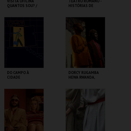
VISITA OFICINA
TEATRO ROMANO -
QUANTOS SOU? /
HISTÓRIAS DE
SESSÃO
LISBOA CONTADAS
DESCONTRAÍDA
...POR UM ITALIANO
CASA FERNANDO
ML - TEATRO
PESSOA
ROMANO
MAIS INFO
MAIS INFO
COMPRAR
COMPRAR
DO CAMPO À
DORCY RUGAMBA
CIDADE
HEWA RWANDA,
LETTRE AUX
ABSENTS
LU.CA -TEATRO LUÍS
TBA - TEATRO
CAMÕES
BAIRRO ALTO
MAIS INFO
MAIS INFO
COMPRAR
COMPRAR