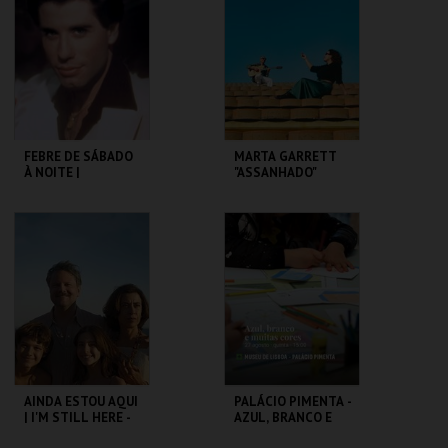
MAIS INFO
MAIS INFO
COMPRAR
COMPRAR
FEBRE DE SÁBADO
MARTA GARRETT
À NOITE |
"ASSANHADO"
SATURDAY NIGHT
QUARTETO
FEVER
CAPITÓLIO.
CAPITÓLIO.
MAIS INFO
MAIS INFO
COMPRAR
COMPRAR
AINDA ESTOU AQUI
PALÁCIO PIMENTA -
| I'M STILL HERE -
AZUL, BRANCO E
CICLO CLÁSSICOS
MUITAS CORES -