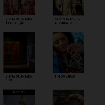
COMPRAR
COMPRAR
VISITA ORIENTADA
SANTO ANTÓNIO -
À EXPOSIÇÃO
A LISBOA DE
TEMPORÁRIA COM
SANTO ANTÓNIO -
LGP
PERCURSO
MUSEU DA
ML - SANTO
MARIONETA
ANTÓNIO
MAIS INFO
MAIS INFO
COMPRAR
COMPRAR
VISITA ORIENTADA
FIM DO VERÃO
COM
AUDIODESCRIÇÃO
CASA FERNANDO
LU.CA -TEATRO LUÍS
ESGOTADO
PESSOA
CAMÕES