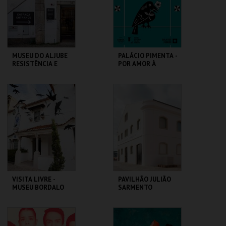
INSCREVER
COMPRAR
MUSEU DO ALJUBE
PALÁCIO PIMENTA -
RESISTÊNCIA E
POR AMOR À
LIBERDADE
CIDADE - 90 ANOS
DO GAL
MUSEU DO ALJUBE
ML - PALÁCIO
PIMENTA
MAIS INFO
MAIS INFO
COMPRAR
COMPRAR
VISITA LIVRE -
PAVILHÃO JULIÃO
MUSEU BORDALO
SARMENTO
PINHEIRO
MUSEU BORDALO
PAVILHÃO JULIÃO
PINHEIRO
SARMENTO