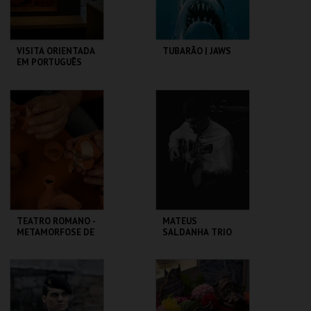
VISITA ORIENTADA
TUBARÃO | JAWS
EM PORTUGUÊS
CASA FERNANDO
CAPITÓLIO.
PESSOA
MAIS INFO
MAIS INFO
COMPRAR
COMPRAR
TEATRO ROMANO -
MATEUS
METAMORFOSE DE
SALDANHA TRIO
UM FRAGMENTO -
OFICINA
ML - TEATRO
CAPITÓLIO.
ROMANO
MAIS INFO
MAIS INFO