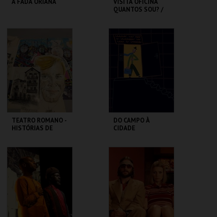
A FADA ORIANA
VISITA OFICINA
QUANTOS SOU? /
SESSÃO
DESCONTRAÍDA
MUSEU DA
CASA FERNANDO
MARIONETA
PESSOA
MAIS INFO
MAIS INFO
COMPRAR
COMPRAR
TEATRO ROMANO -
DO CAMPO À
HISTÓRIAS DE
CIDADE
LISBOA CONTADAS
...POR UM ITALIANO
ML - TEATRO
LU.CA -TEATRO LUÍS
ROMANO
CAMÕES
MAIS INFO
MAIS INFO
COMPRAR
COMPRAR