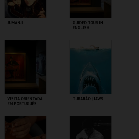
JUMANJI
GUIDED TOUR IN
ENGLISH
CAPITÓLIO.
CASA FERNANDO
PESSOA
MAIS INFO
MAIS INFO
COMPRAR
COMPRAR
VISITA ORIENTADA
TUBARÃO | JAWS
EM PORTUGUÊS
CASA FERNANDO
CAPITÓLIO.
PESSOA
MAIS INFO
MAIS INFO