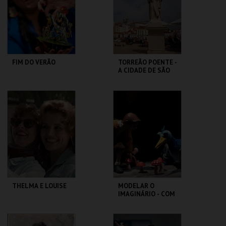
MAIS INFO
MAIS INFO
COMPRAR
COMPRAR
FIM DO VERÃO
TORREÃO POENTE -
A CIDADE DE SÃO
VICENTE -
PERCURSO
LU.CA -TEATRO LUÍS
ML - PALÁCIO
CAMÕES
PIMENTA
MAIS INFO
MAIS INFO
COMPRAR
THELMA E LOUISE
MODELAR O
IMAGINÁRIO - COM
RAUL CONSTANTE
PEREIRA
CAPITÓLIO.
MUSEU DA