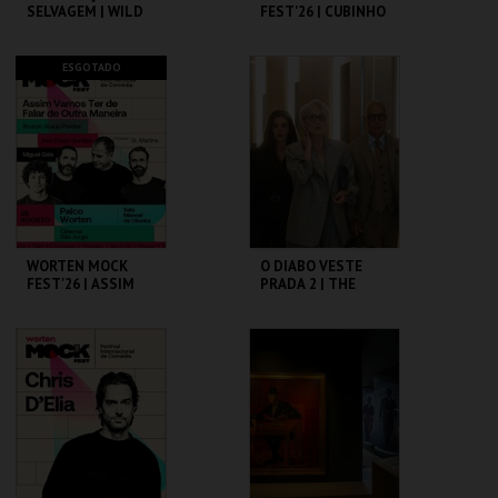
SELVAGEM | WILD
FEST'26 | CUBINHO
AT HEART – CICLO
DAVID LYNCH
CAPITÓLIO.
CINEMA SÃO JORGE .
ESGOTADO
MAIS INFO
MAIS INFO
COMPRAR
COMPRAR
WORTEN MOCK
O DIABO VESTE
FEST'26 | ASSIM
PRADA 2 | THE
VAMOS TER DE
DEVIL WEARS
FALAR DE OUTRA
PRADA 2
MANEIRA
CINEMA SÃO JORGE .
CAPITÓLIO.
MAIS INFO
MAIS INFO
COMPRAR