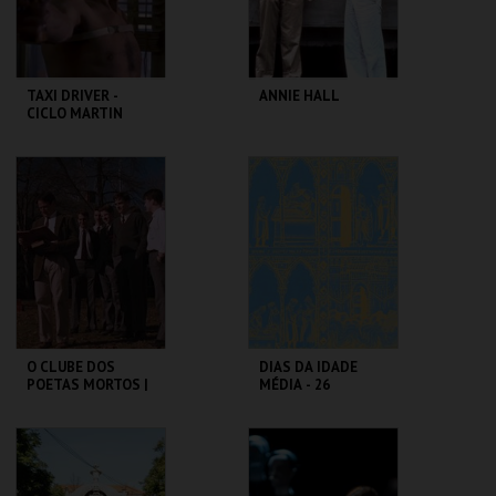
COMPRAR
COMPRAR
TAXI DRIVER -
ANNIE HALL
CICLO MARTIN
SCORSESE
CAPITÓLIO.
CAPITÓLIO.
MAIS INFO
MAIS INFO
COMPRAR
COMPRAR
O CLUBE DOS
DIAS DA IDADE
POETAS MORTOS |
MÉDIA - 26
DEAD POETS
SETEMBRO
SOCIETY
CAPITÓLIO.
CASTELO DE SÃO
JORGE