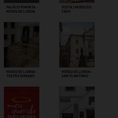
PALÁCIO PIMENTA -
VISITA | MUSEU DO
MUSEU DE LISBOA
FADO
ML - PALÁCIO
MUSEU DO FADO
PIMENTA
MAIS INFO
MAIS INFO
COMPRAR
COMPRAR
MUSEU DE LISBOA -
MUSEU DE LISBOA -
TEATRO ROMANO
SANTO ANTÓNIO
ML - TEATRO
ML - SANTO
ROMANO
ANTÓNIO
MAIS INFO
MAIS INFO
COMPRAR
COMPRAR