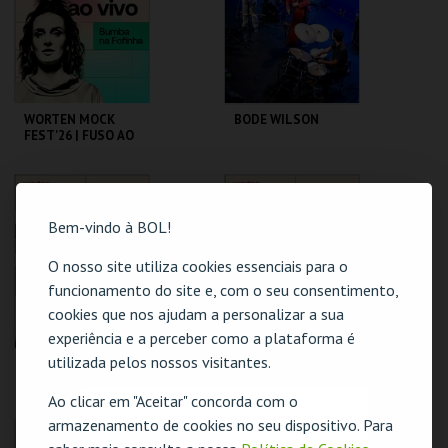
MAIS INFO
MAIS INFO
COMPRAR
WORTEN MOCK
BODE WILSON
FEST'26 | FUSO AO
VIVO - BUMBA NA
FOFINHA
CINEMA SÃO JORGE .
CAPITÓLIO.
Bem-vindo à BOL!
MAIS INFO
MAIS INFO
O nosso site utiliza cookies essenciais para o
funcionamento do site e, com o seu consentimento,
COMPRAR
cookies que nos ajudam a personalizar a sua
experiência e a perceber como a plataforma é
utilizada pelos nossos visitantes.
WORTEN MOCK
WORTEN MOCK
FEST'26 | G.DUARTE
FEST'26 | SAM
D.GUERREIRO,A.FRE
MORRIL
Ao clicar em "Aceitar" concorda com o
ITAS, M. NEVES,
O evento escolhido não está disponível
armazenamento de cookies no seu dispositivo. Para
M.ROSA
CINEMA SÃO JORGE .
CINEMA SÃO JORGE .