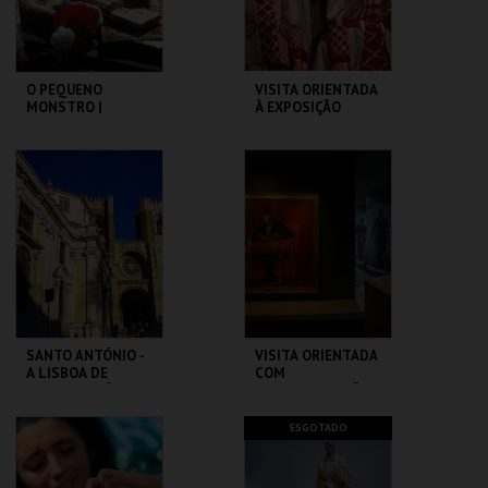
COMPRAR
COMPRAR
O PEQUENO
VISITA ORIENTADA
MONSTRO |
À EXPOSIÇÃO
GREMLINS
TEMPORÁRIA COM
LGP
CAPITÓLIO.
MUSEU DA
MARIONETA
MAIS INFO
MAIS INFO
COMPRAR
COMPRAR
SANTO ANTÓNIO -
VISITA ORIENTADA
A LISBOA DE
COM
SANTO ANTÓNIO -
AUDIODESCRIÇÃO
PERCURSO
ML - SANTO
CASA FERNANDO
ESGOTADO
ANTÓNIO
PESSOA