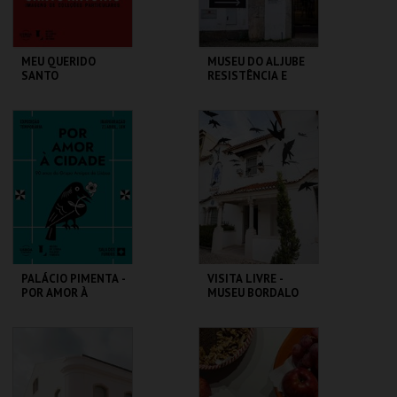
MEU QUERIDO
MUSEU DO ALJUBE
SANTO
RESISTÊNCIA E
ANTÓNIO.IMAGENS
LIBERDADE
COLEÇÕES
PARTICULARES-EXP
ML - SANTO
MUSEU DO ALJUBE
TEMPORÁRIA
ANTÓNIO
MAIS INFO
MAIS INFO
COMPRAR
COMPRAR
PALÁCIO PIMENTA -
VISITA LIVRE -
POR AMOR À
MUSEU BORDALO
CIDADE - 90 ANOS
PINHEIRO
DO GAL
ML - PALÁCIO
MUSEU BORDALO
PIMENTA
PINHEIRO
MAIS INFO
MAIS INFO