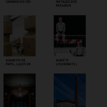
CAMINHO DO CÉU
IMITAÇÃO DOS
PÁSSAROS
SÃO LUIZ TEATRO
TEATRO
MUNICIPAL
VARIEDADES
MAIS INFO
MAIS INFO
COMPRAR
COMPRAR
GIGANTES DE
AGNIETE
PAPEL, LAÇOS DE
LISICKINAITE /
GENTE - RUI SOUSA
IGOR SHUGALEEV
CLAP & SLAP
MUSEU DA
TBA - TEATRO
MARIONETA
BAIRRO ALTO
MAIS INFO
MAIS INFO
COMPRAR
COMPRAR