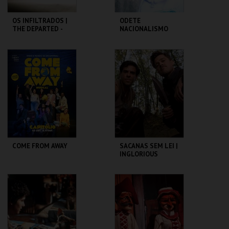
OS INFILTRADOS |
ODETE
THE DEPARTED -
NACIONALISMO
CICLO MARTIN
SCORSESE
CAPITÓLIO.
TBA - TEATRO
BAIRRO ALTO
MAIS INFO
MAIS INFO
COMPRAR
COMPRAR
COME FROM AWAY
SACANAS SEM LEI |
INGLORIOUS
BASTERDS
CAPITÓLIO.
CAPITÓLIO.
MAIS INFO
MAIS INFO