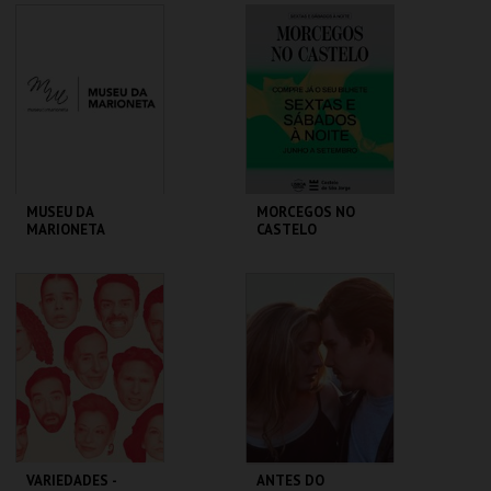
TEMPORÁRIA
ATELIER-MUSEU
MUSEU DA
JÚLIO POMAR
MARIONETA
MAIS INFO
MAIS INFO
COMPRAR
COMPRAR
MUSEU DA
MORCEGOS NO
MARIONETA
CASTELO
MUSEU DA
CASTELO DE SÃO
MARIONETA
JORGE
MAIS INFO
MAIS INFO
INSCREVER
COMPRAR
VARIEDADES -
ANTES DO