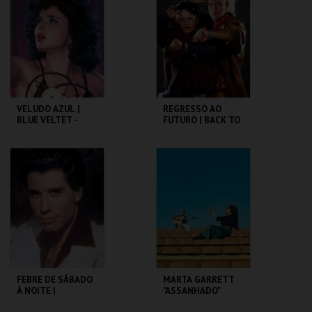
MAIS INFO
MAIS INFO
COMPRAR
COMPRAR
VELUDO AZUL |
REGRESSO AO
BLUE VELTET -
FUTURO | BACK TO
CICLO DAVID
THE FUTURE
LYNCH
CAPITÓLIO.
CAPITÓLIO.
MAIS INFO
MAIS INFO
COMPRAR
COMPRAR
FEBRE DE SÁBADO
MARTA GARRETT
À NOITE |
"ASSANHADO"
SATURDAY NIGHT
QUARTETO