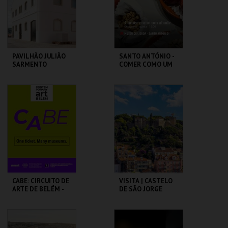
COMPRAR
COMPRAR
PAVILHÃO JULIÃO
SANTO ANTÓNIO -
SARMENTO
COMER COMO UM
ABADE - OFICINA
PAVILHÃO JULIÃO
ML - SANTO
SARMENTO
ANTÓNIO
MAIS INFO
MAIS INFO
COMPRAR
COMPRAR
CABE: CIRCUITO DE
VISITA | CASTELO
ARTE DE BELÉM -
DE SÃO JORGE
PAV. JULIAO
SARMENTO
PAVILHÃO JULIÃO
CASTELO DE SÃO
SARMENTO
JORGE