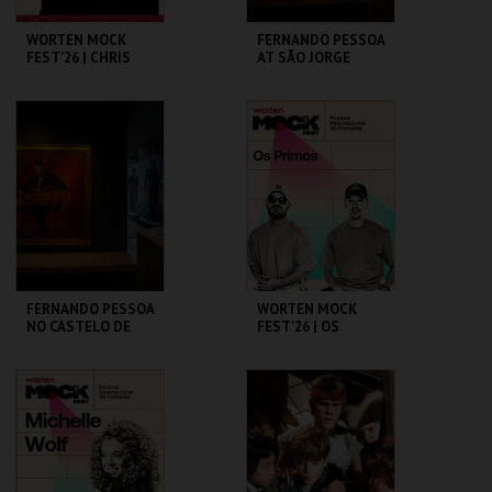
WORTEN MOCK
FERNANDO PESSOA
FEST'26 | CHRIS
AT SÃO JORGE
D’ELIA
CASTLE
CINEMA SÃO JORGE .
CASA FERNANDO
PESSOA
MAIS INFO
MAIS INFO
COMPRAR
COMPRAR
FERNANDO PESSOA
WORTEN MOCK
NO CASTELO DE
FEST'26 | OS
SÃO JORGE
PRIMOS
CASA FERNANDO
CINEMA SÃO JORGE .
PESSOA
MAIS INFO
MAIS INFO