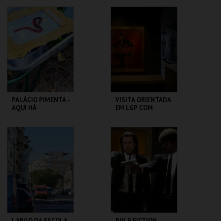
CAPITÓLIO.
CAPITÓLIO.
MAIS INFO
MAIS INFO
COMPRAR
COMPRAR
PALÁCIO PIMENTA -
VISITA ORIENTADA
AQUI HÁ
EM LGP COM
MINHOCAS! -
MEDIADORA SURDA
VISITA OFICINA
ML - PALÁCIO
CASA FERNANDO
PIMENTA
PESSOA
MAIS INFO
MAIS INFO
COMPRAR
COMPRAR
LARGO DA ESCOLA
PULP FICTION