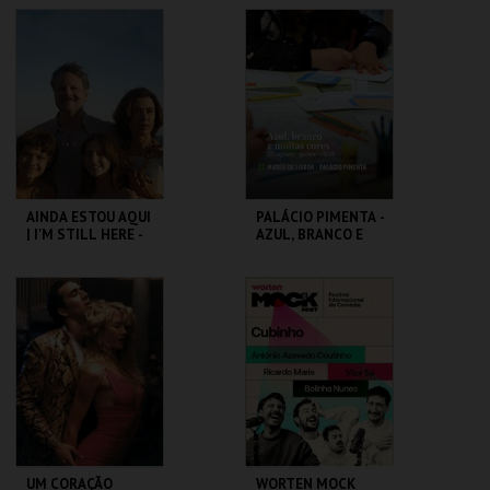
FEVER
CAPITÓLIO.
CAPITÓLIO.
MAIS INFO
MAIS INFO
COMPRAR
COMPRAR
AINDA ESTOU AQUI
PALÁCIO PIMENTA -
| I'M STILL HERE -
AZUL, BRANCO E
CICLO CLÁSSICOS
MUITAS CORES -
DO BRASIL
VISITA OFICINA
CAPITÓLIO.
ML - PALÁCIO
PIMENTA
MAIS INFO
MAIS INFO
COMPRAR
COMPRAR
UM CORAÇÃO
WORTEN MOCK