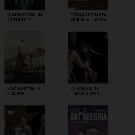
QUADROS PARA UM
ESTAÇÃO DE SANTA
CONTINENTE
APOLÓNIA - LISBOA
DAS CHAMINÉS (I) -
PERCURSO
SÃO LUIZ TEATRO
ML - PALÁCIO
MUNICIPAL
PIMENTA
MAIS INFO
MAIS INFO
COMPRAR
COMPRAR
PALÁCIO PIMENTA
FORWARD IS NOT
– LISBOA
THE ONLY WAY |
RIBEIRINHA –
OCP
VISITA ORIENTADA
ML - PALÁCIO
SÃO LUIZ TEATRO
PIMENTA
MUNICIPAL
MAIS INFO
MAIS INFO