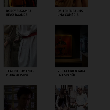
DORCY RUGAMBA
OS TENENBAUMS –
HEWA RWANDA,
UMA COMÉDIA
LETTRE AUX
GENIAL | THE
ABSENTS
ROYAL
TENENBAUMS
TBA - TEATRO
CAPITÓLIO.
BAIRRO ALTO
MAIS INFO
MAIS INFO
COMPRAR
COMPRAR
TEATRO ROMANO -
VISITA ORIENTADA
MODA OLISIPO -
EN ESPANÕL
OFICINA
ML - TEATRO
CASA FERNANDO
ROMANO
PESSOA
MAIS INFO
MAIS INFO