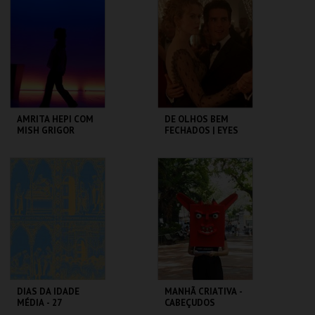
CAMÕES
ROMANO
MAIS INFO
MAIS INFO
COMPRAR
COMPRAR
AMRITA HEPI COM
DE OLHOS BEM
MISH GRIGOR
FECHADOS | EYES
RINSE
WIDE SHUT
TBA - TEATRO
CAPITÓLIO.
BAIRRO ALTO
MAIS INFO
MAIS INFO
COMPRAR
COMPRAR
DIAS DA IDADE
MANHÃ CRIATIVA -
MÉDIA - 27
CABEÇUDOS
SETEMBRO