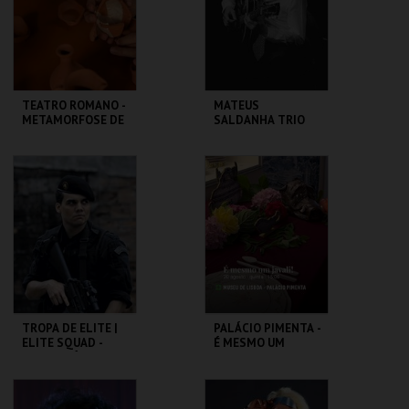
COMPRAR
COMPRAR
TEATRO ROMANO -
MATEUS
METAMORFOSE DE
SALDANHA TRIO
UM FRAGMENTO -
OFICINA
ML - TEATRO
CAPITÓLIO.
ROMANO
MAIS INFO
MAIS INFO
COMPRAR
COMPRAR
TROPA DE ELITE |
PALÁCIO PIMENTA -
ELITE SQUAD -
É MESMO UM
CICLO CLÁSSICOS
JAVALI! - VISITA
DO BRASIL
OFICINA
CAPITÓLIO.
ML - PALÁCIO
PIMENTA