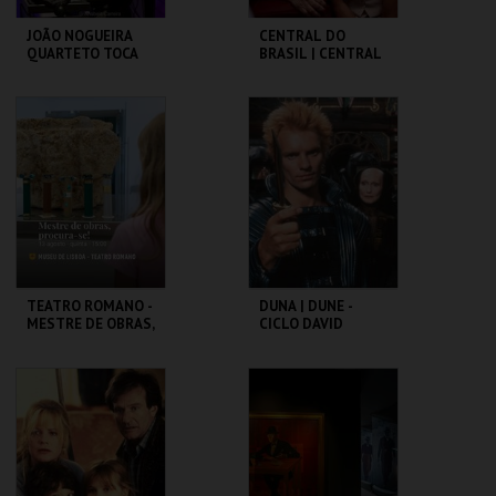
JOÃO NOGUEIRA
CENTRAL DO
QUARTETO TOCA
BRASIL | CENTRAL
COLTRANE'S
STATION - CICLO
SOUND
CLÁSSICOS DO
BRASIL
CAPITÓLIO.
CAPITÓLIO.
MAIS INFO
MAIS INFO
COMPRAR
COMPRAR
TEATRO ROMANO -
DUNA | DUNE -
MESTRE DE OBRAS,
CICLO DAVID
PROCURA-SE! -
LYNCH
OFICINAS DE
VERÃO
ML - TEATRO
CAPITÓLIO.
ROMANO
MAIS INFO
MAIS INFO
COMPRAR
COMPRAR