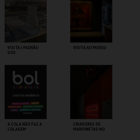
MAIS INFO
MAIS INFO
COMPRAR
COMPRAR
VISITA | PADRÃO
VISITA AO MUSEU
DOS
DESCOBRIMENTOS
PADRÃO DOS
CASA FERNANDO
DESCOBRIMENTOS
PESSOA
MAIS INFO
MAIS INFO
COMPRAR
COMPRAR
A COLA NÃO FAZ A
CRIADORES DE
COLAGEM
MARIONETAS NO
SÉC XXI -
EXPOSIÇÃO