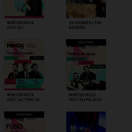
COMPRAR
COMPRAR
WORTEN MOCK
OS GOONIES | THE
FEST'26 |
GOONIES
MICHELLE WOLF
CINEMA SÃO JORGE .
CAPITÓLIO.
ESGOTADO
MAIS INFO
MAIS INFO
COMPRAR
COMPRAR
WORTEN MOCK
WORTEN MOCK
FEST'26 | TONS DE
FEST'26 | PALÁCIO
COMÉDIA
DA AJUDA
CINEMA SÃO JORGE .
CINEMA SÃO JORGE .
ESGOTADO