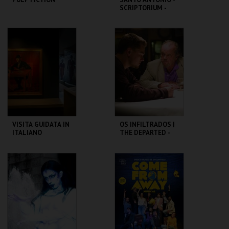
SCRIPTORIUM -
OFICINA PARA
FAMÍLIAS
CAPITÓLIO.
ML - SANTO
ANTÓNIO
MAIS INFO
MAIS INFO
COMPRAR
COMPRAR
VISITA GUIDATA IN
OS INFILTRADOS |
ITALIANO
THE DEPARTED -
CICLO MARTIN
SCORSESE
CASA FERNANDO
CAPITÓLIO.
PESSOA
MAIS INFO
MAIS INFO
COMPRAR
COMPRAR