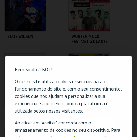
MAIS INFO
MAIS INFO
BODE WILSON
WORTEN MOCK
FEST'26 | G.DUARTE
D.GUERREIRO,A.FRE
ITAS, M. NEVES,
M.ROSA
CAPITÓLIO.
CINEMA SÃO JORGE .
Bem-vindo à BOL!
MAIS INFO
MAIS INFO
O nosso site utiliza cookies essenciais para o
funcionamento do site e, com o seu consentimento,
COMPRAR
COMPRAR
cookies que nos ajudam a personalizar a sua
experiência e a perceber como a plataforma é
utilizada pelos nossos visitantes.
WORTEN MOCK
LOTE 19 -
FEST'26 | SAM
FELICIDADE POR
MORRIL
METRO QUADRADO
Ao clicar em "Aceitar" concorda com o
O evento escolhido não está disponível
armazenamento de cookies no seu dispositivo. Para
CINEMA SÃO JORGE .
TEATRO
VARIEDADES