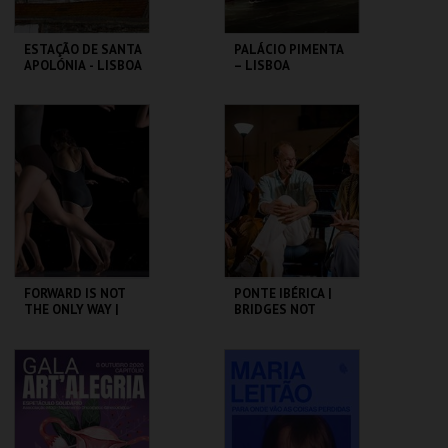
ESTAÇÃO DE SANTA
PALÁCIO PIMENTA
APOLÓNIA - LISBOA
– LISBOA
DAS CHAMINÉS (I) -
RIBEIRINHA –
PERCURSO
VISITA ORIENTADA
ML - PALÁCIO
ML - PALÁCIO
PIMENTA
PIMENTA
MAIS INFO
MAIS INFO
COMPRAR
COMPRAR
FORWARD IS NOT
PONTE IBÉRICA |
THE ONLY WAY |
BRIDGES NOT
OCP
WALLS
SÃO LUIZ TEATRO
SÃO LUIZ TEATRO
MUNICIPAL
MUNICIPAL
MAIS INFO
MAIS INFO