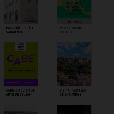
COMPRAR
COMPRAR
PAVILHÃO JULIÃO
MORCEGOS NO
SARMENTO
CASTELO
PAVILHÃO JULIÃO
CASTELO DE SÃO
SARMENTO
JORGE
MAIS INFO
MAIS INFO
COMPRAR
COMPRAR
CABE: CIRCUITO DE
VISITA | CASTELO
ARTE DE BELÉM -
DE SÃO JORGE
PAV. JULIAO
SARMENTO
PAVILHÃO JULIÃO
CASTELO DE SÃO
SARMENTO
JORGE