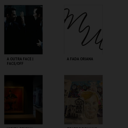
TEATRO
SÃO LUIZ TEATRO
VARIEDADES
MUNICIPAL
MAIS INFO
MAIS INFO
COMPRAR
COMPRAR
A OUTRA FACE |
A FADA ORIANA
FACE/OFF
CAPITÓLIO.
MUSEU DA
MARIONETA
MAIS INFO
MAIS INFO
COMPRAR
COMPRAR