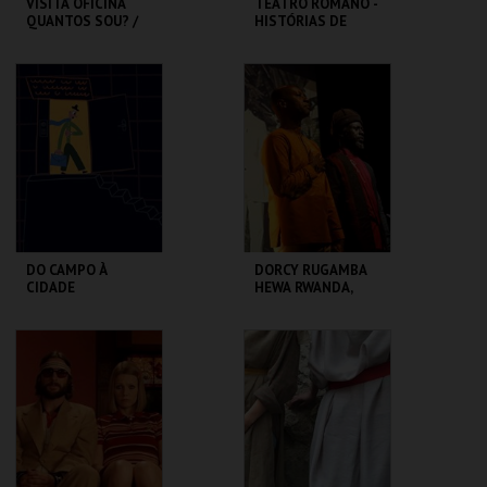
VISITA OFICINA
TEATRO ROMANO -
QUANTOS SOU? /
HISTÓRIAS DE
SESSÃO
LISBOA CONTADAS
DESCONTRAÍDA
...POR UM ITALIANO
CASA FERNANDO
ML - TEATRO
PESSOA
ROMANO
MAIS INFO
MAIS INFO
COMPRAR
COMPRAR
DO CAMPO À
DORCY RUGAMBA
CIDADE
HEWA RWANDA,
LETTRE AUX
ABSENTS
LU.CA -TEATRO LUÍS
TBA - TEATRO
CAMÕES
BAIRRO ALTO
MAIS INFO
MAIS INFO
COMPRAR
COMPRAR