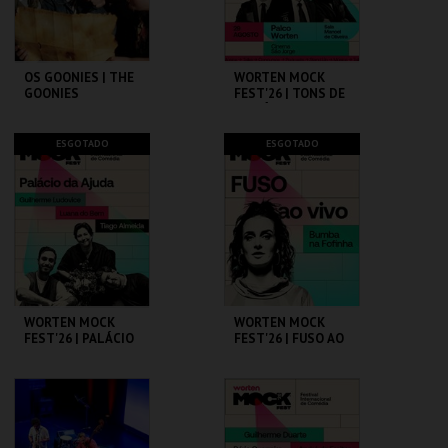
COMPRAR
COMPRAR
OS GOONIES | THE
WORTEN MOCK
GOONIES
FEST'26 | TONS DE
COMÉDIA
CAPITÓLIO.
CINEMA SÃO JORGE .
ESGOTADO
ESGOTADO
MAIS INFO
MAIS INFO
COMPRAR
COMPRAR
WORTEN MOCK
WORTEN MOCK
FEST'26 | PALÁCIO
FEST'26 | FUSO AO
DA AJUDA
VIVO - BUMBA NA
FOFINHA
CINEMA SÃO JORGE .
CINEMA SÃO JORGE .