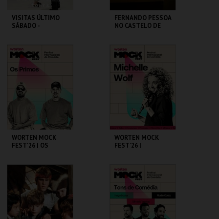
VISITAS ÚLTIMO
FERNANDO PESSOA
SÁBADO -
NO CASTELO DE
CONVERSAS
SÃO JORGE
TRANSATLÂNTICA
S NO PAV-JS
PAVILHÃO JULIÃO
CASA FERNANDO
SARMENTO
PESSOA
MAIS INFO
MAIS INFO
COMPRAR
COMPRAR
WORTEN MOCK
WORTEN MOCK
FEST'26 | OS
FEST'26 |
PRIMOS
MICHELLE WOLF
CINEMA SÃO JORGE .
CINEMA SÃO JORGE .
MAIS INFO
MAIS INFO