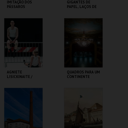
IMITAÇÃO DOS
GIGANTES DE
PÁSSAROS
PAPEL, LAÇOS DE
GENTE - RUI SOUSA
TEATRO
MUSEU DA
VARIEDADES
MARIONETA
MAIS INFO
MAIS INFO
COMPRAR
COMPRAR
AGNIETE
QUADROS PARA UM
LISICKINAITE /
CONTINENTE
IGOR SHUGALEEV
CLAP & SLAP
TBA - TEATRO
SÃO LUIZ TEATRO
BAIRRO ALTO
MUNICIPAL
MAIS INFO
MAIS INFO
COMPRAR
COMPRAR