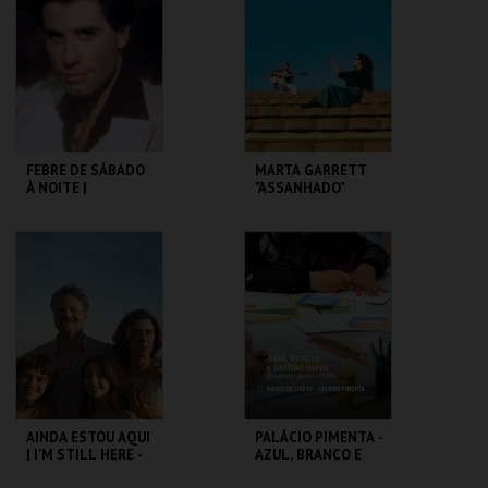
MAIS INFO
MAIS INFO
COMPRAR
COMPRAR
FEBRE DE SÁBADO
MARTA GARRETT
À NOITE |
"ASSANHADO"
SATURDAY NIGHT
QUARTETO
FEVER
CAPITÓLIO.
CAPITÓLIO.
MAIS INFO
MAIS INFO
COMPRAR
COMPRAR
AINDA ESTOU AQUI
PALÁCIO PIMENTA -
| I'M STILL HERE -
AZUL, BRANCO E
CICLO CLÁSSICOS
MUITAS CORES -