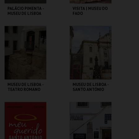
PALÁCIO PIMENTA -
VISITA | MUSEU DO
MUSEU DE LISBOA
FADO
ML - PALÁCIO
MUSEU DO FADO
PIMENTA
MAIS INFO
MAIS INFO
COMPRAR
COMPRAR
MUSEU DE LISBOA -
MUSEU DE LISBOA -
TEATRO ROMANO
SANTO ANTÓNIO
ML - TEATRO
ML - SANTO
ROMANO
ANTÓNIO
MAIS INFO
MAIS INFO
COMPRAR
COMPRAR