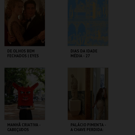
ROMANO
BAIRRO ALTO
MAIS INFO
MAIS INFO
COMPRAR
COMPRAR
DE OLHOS BEM
DIAS DA IDADE
FECHADOS | EYES
MÉDIA - 27
WIDE SHUT
SETEMBRO
CAPITÓLIO.
CASTELO DE SÃO
JORGE
MAIS INFO
MAIS INFO
COMPRAR
COMPRAR
MANHÃ CRIATIVA -
PALÁCIO PIMENTA -
CABEÇUDOS
A CHAVE PERDIDA:
UM ENIGMA NO