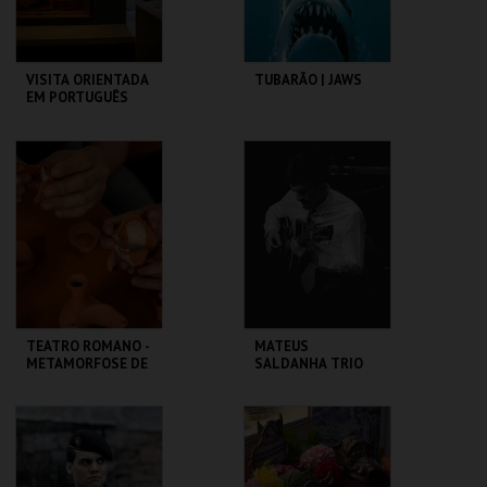
VISITA ORIENTADA
TUBARÃO | JAWS
EM PORTUGUÊS
CASA FERNANDO
CAPITÓLIO.
PESSOA
MAIS INFO
MAIS INFO
COMPRAR
COMPRAR
TEATRO ROMANO -
MATEUS
METAMORFOSE DE
SALDANHA TRIO
UM FRAGMENTO -
OFICINA
ML - TEATRO
CAPITÓLIO.
ROMANO
MAIS INFO
MAIS INFO