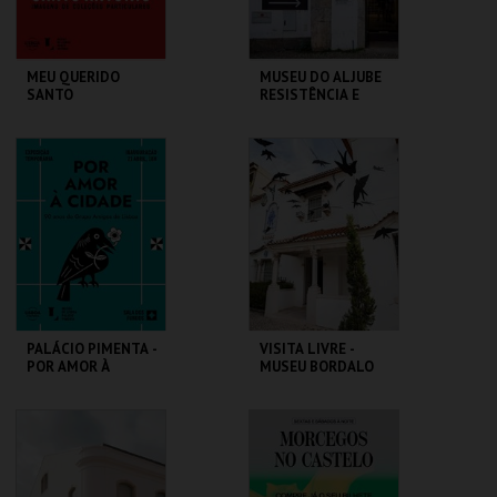
MEU QUERIDO
MUSEU DO ALJUBE
SANTO
RESISTÊNCIA E
ANTÓNIO.IMAGENS
LIBERDADE
COLEÇÕES
PARTICULARES-EXP
ML - SANTO
MUSEU DO ALJUBE
TEMPORÁRIA
ANTÓNIO
MAIS INFO
MAIS INFO
COMPRAR
COMPRAR
PALÁCIO PIMENTA -
VISITA LIVRE -
POR AMOR À
MUSEU BORDALO
CIDADE - 90 ANOS
PINHEIRO
DO GAL
ML - PALÁCIO
MUSEU BORDALO
PIMENTA
PINHEIRO
MAIS INFO
MAIS INFO