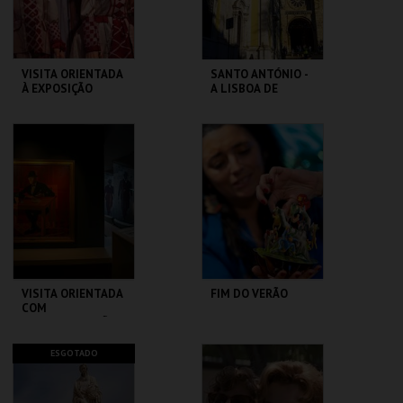
COMPRAR
COMPRAR
VISITA ORIENTADA
SANTO ANTÓNIO -
À EXPOSIÇÃO
A LISBOA DE
TEMPORÁRIA COM
SANTO ANTÓNIO -
LGP
PERCURSO
MUSEU DA
ML - SANTO
MARIONETA
ANTÓNIO
MAIS INFO
MAIS INFO
COMPRAR
COMPRAR
VISITA ORIENTADA
FIM DO VERÃO
COM
AUDIODESCRIÇÃO
CASA FERNANDO
LU.CA -TEATRO LUÍS
ESGOTADO
PESSOA
CAMÕES