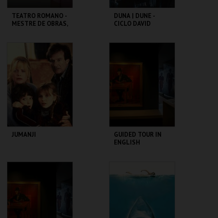
TEATRO ROMANO -
DUNA | DUNE -
MESTRE DE OBRAS,
CICLO DAVID
PROCURA-SE! -
LYNCH
OFICINAS DE
VERÃO
ML - TEATRO
CAPITÓLIO.
ROMANO
MAIS INFO
MAIS INFO
COMPRAR
COMPRAR
JUMANJI
GUIDED TOUR IN
ENGLISH
CAPITÓLIO.
CASA FERNANDO
PESSOA
MAIS INFO
MAIS INFO
COMPRAR
COMPRAR