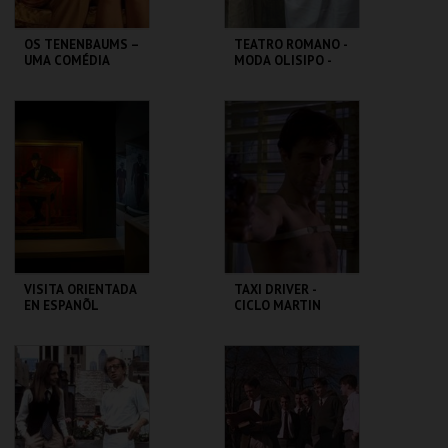
OS TENENBAUMS –
TEATRO ROMANO -
UMA COMÉDIA
MODA OLISIPO -
GENIAL | THE
OFICINA
ROYAL
TENENBAUMS
CAPITÓLIO.
ML - TEATRO
ROMANO
MAIS INFO
MAIS INFO
COMPRAR
COMPRAR
VISITA ORIENTADA
TAXI DRIVER -
EN ESPANÕL
CICLO MARTIN
SCORSESE
CASA FERNANDO
CAPITÓLIO.
PESSOA
MAIS INFO
MAIS INFO