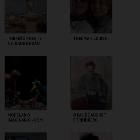
MAIS INFO
MAIS INFO
COMPRAR
COMPRAR
TORREÃO POENTE -
THELMA E LOUISE
A CIDADE DE SÃO
VICENTE -
PERCURSO
ML - PALÁCIO
CAPITÓLIO.
PIMENTA
MAIS INFO
MAIS INFO
COMPRAR
MODELAR O
O PAI, DE AUGUST
IMAGINÁRIO - COM
STRINDBERG
RAUL CONSTANTE
PEREIRA
MUSEU DA
SÃO LUIZ TEATRO