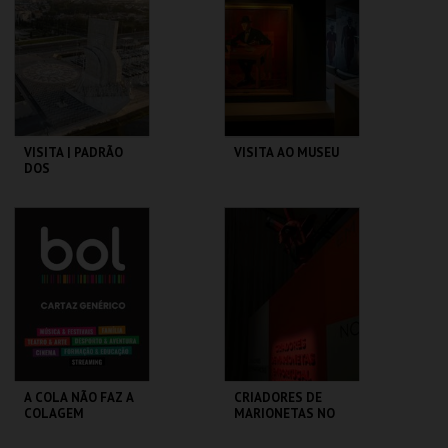
MAIS INFO
MAIS INFO
COMPRAR
COMPRAR
VISITA | PADRÃO
VISITA AO MUSEU
DOS
DESCOBRIMENTOS
PADRÃO DOS
CASA FERNANDO
DESCOBRIMENTOS
PESSOA
MAIS INFO
MAIS INFO
COMPRAR
COMPRAR
A COLA NÃO FAZ A
CRIADORES DE
COLAGEM
MARIONETAS NO
SÉC XXI -
EXPOSIÇÃO