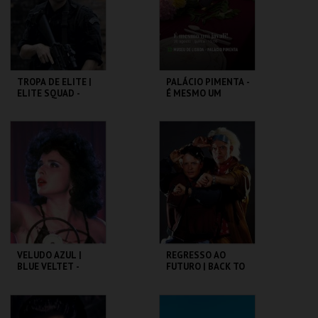
COMPRAR
COMPRAR
TROPA DE ELITE |
PALÁCIO PIMENTA -
ELITE SQUAD -
É MESMO UM
CICLO CLÁSSICOS
JAVALI! - VISITA
DO BRASIL
OFICINA
CAPITÓLIO.
ML - PALÁCIO
PIMENTA
MAIS INFO
MAIS INFO
COMPRAR
COMPRAR
VELUDO AZUL |
REGRESSO AO
BLUE VELTET -
FUTURO | BACK TO
CICLO DAVID
THE FUTURE
LYNCH
CAPITÓLIO.
CAPITÓLIO.