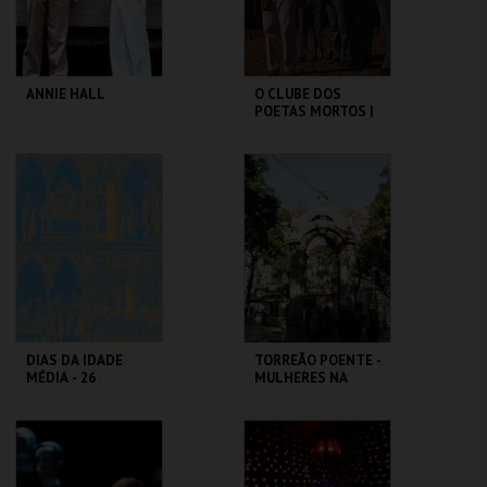
COMPRAR
COMPRAR
ANNIE HALL
O CLUBE DOS
POETAS MORTOS |
DEAD POETS
SOCIETY
CAPITÓLIO.
CAPITÓLIO.
MAIS INFO
MAIS INFO
COMPRAR
COMPRAR
DIAS DA IDADE
TORREÃO POENTE -
MÉDIA - 26
MULHERES NA
SETEMBRO
CIDADE -
PERCURSO
CASTELO DE SÃO
ML - PALÁCIO
JORGE
PIMENTA