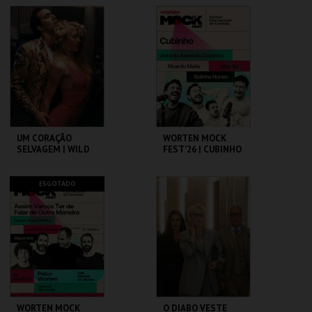
DO BRASIL
VISITA OFICINA
CAPITÓLIO.
ML - PALÁCIO
PIMENTA
MAIS INFO
MAIS INFO
COMPRAR
COMPRAR
UM CORAÇÃO
WORTEN MOCK
SELVAGEM | WILD
FEST'26 | CUBINHO
AT HEART – CICLO
DAVID LYNCH
CAPITÓLIO.
CINEMA SÃO JORGE .
ESGOTADO
MAIS INFO
MAIS INFO
COMPRAR
COMPRAR
WORTEN MOCK
O DIABO VESTE