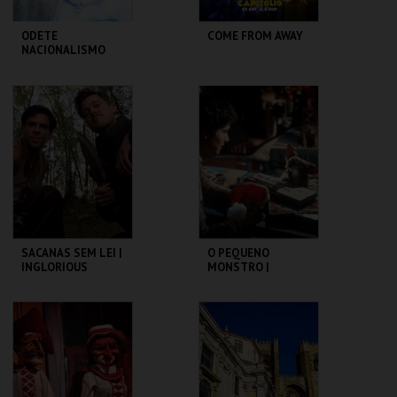
ODETE
COME FROM AWAY
NACIONALISMO
TBA - TEATRO
CAPITÓLIO.
BAIRRO ALTO
MAIS INFO
MAIS INFO
COMPRAR
COMPRAR
SACANAS SEM LEI |
O PEQUENO
INGLORIOUS
MONSTRO |
BASTERDS
GREMLINS
CAPITÓLIO.
CAPITÓLIO.
MAIS INFO
MAIS INFO