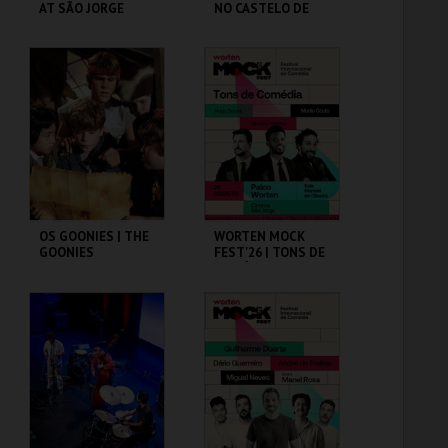
AT SÃO JORGE
NO CASTELO DE
CASTLE
SÃO JORGE
CASA FERNANDO
CASA FERNANDO
PESSOA
PESSOA
MAIS INFO
MAIS INFO
COMPRAR
COMPRAR
OS GOONIES | THE
WORTEN MOCK
GOONIES
FEST'26 | TONS DE
COMÉDIA
CAPITÓLIO.
CINEMA SÃO JORGE .
MAIS INFO
MAIS INFO
COMPRAR
COMPRAR