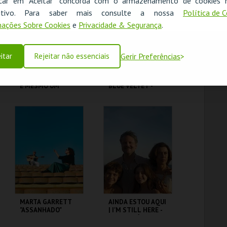
icar em "Aceitar" concorda com o armazenamento de cookies 
OK
ositivo. Para saber mais consulte a nossa
Política de 
MAIS INFO
MAIS INFO
ações Sobre Cookies
e
Privacidade & Segurança
.
COMPRAR
COMPRAR
itar
Rejeitar não essenciais
Gerir Preferências
PALÁCIO PIMENTA -
VELUDO AZUL |
É MESMO UM
BLUE VELTET -
JAVALI! - VISITA
CICLO DAVID
OFICINA
LYNCH
ML - PALÁCIO
CAPITÓLIO.
PIMENTA
MAIS INFO
MAIS INFO
COMPRAR
COMPRAR
MARTA GARRETT
AINDA ESTOU AQUI
"ASSANHADO"
| I'M STILL HERE -
QUARTETO
CICLO CLÁSSICOS
DO BRASIL