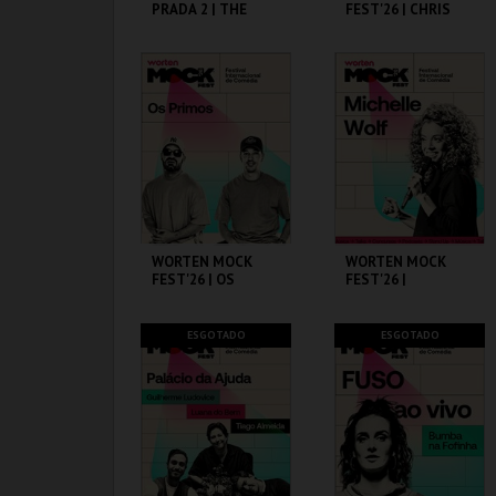
PRADA 2 | THE
FEST'26 | CHRIS
DEVIL WEARS
D’ELIA
PRADA 2
CAPITÓLIO.
CINEMA SÃO JORGE .
MAIS INFO
MAIS INFO
COMPRAR
COMPRAR
WORTEN MOCK
WORTEN MOCK
FEST'26 | OS
FEST'26 |
PRIMOS
MICHELLE WOLF
CINEMA SÃO JORGE .
CINEMA SÃO JORGE .
ESGOTADO
ESGOTADO
MAIS INFO
MAIS INFO
COMPRAR
COMPRAR