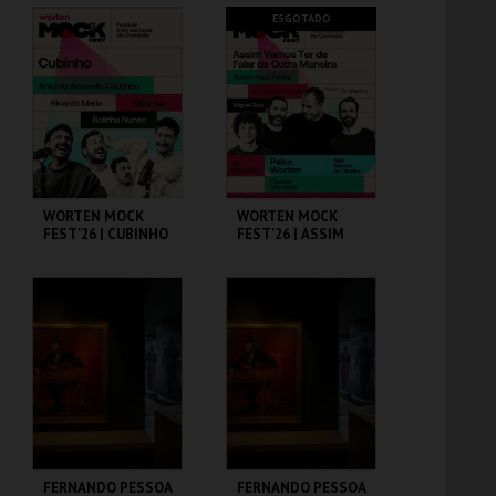
CAPITÓLIO.
CAPITÓLIO.
ESGOTADO
MAIS INFO
MAIS INFO
COMPRAR
COMPRAR
WORTEN MOCK
WORTEN MOCK
FEST'26 | CUBINHO
FEST'26 | ASSIM
VAMOS TER DE
FALAR DE OUTRA
MANEIRA
CINEMA SÃO JORGE .
CINEMA SÃO JORGE .
MAIS INFO
MAIS INFO
COMPRAR
FERNANDO PESSOA
FERNANDO PESSOA