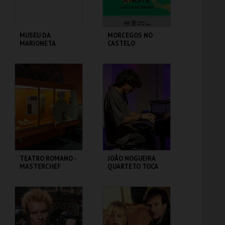
MUSEU DA
MORCEGOS NO
MARIONETA
CASTELO
MUSEU DA
CASTELO DE SÃO
MARIONETA
JORGE
MAIS INFO
MAIS INFO
INSCREVER
COMPRAR
TEATRO ROMANO -
JOÃO NOGUEIRA
MASTERCHEF
QUARTETO TOCA
ROMANO - OFICINA
COLTRANE'S
SOUND
ML - TEATRO
CAPITÓLIO.
ROMANO
MAIS INFO
MAIS INFO