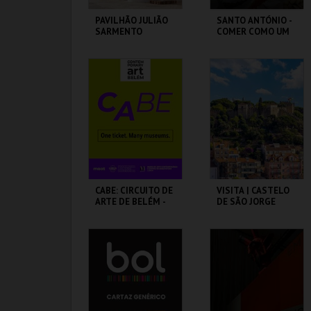
PAVILHÃO JULIÃO
SANTO ANTÓNIO -
SARMENTO
COMER COMO UM
ABADE - OFICINA
PAVILHÃO JULIÃO
ML - SANTO
SARMENTO
ANTÓNIO
MAIS INFO
MAIS INFO
COMPRAR
COMPRAR
CABE: CIRCUITO DE
VISITA | CASTELO
ARTE DE BELÉM -
DE SÃO JORGE
PAV. JULIAO
SARMENTO
PAVILHÃO JULIÃO
CASTELO DE SÃO
SARMENTO
JORGE
MAIS INFO
MAIS INFO
COMPRAR
COMPRAR