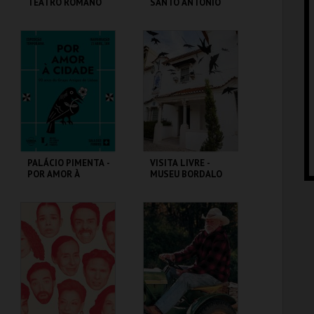
TEATRO ROMANO
SANTO ANTÓNIO
ML - TEATRO
ML - SANTO
ROMANO
ANTÓNIO
MAIS INFO
MAIS INFO
COMPRAR
COMPRAR
PALÁCIO PIMENTA -
VISITA LIVRE -
POR AMOR À
MUSEU BORDALO
CIDADE - 90 ANOS
PINHEIRO
DO GAL
ML - PALÁCIO
MUSEU BORDALO
PIMENTA
PINHEIRO
MAIS INFO
MAIS INFO
COMPRAR
COMPRAR