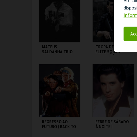
Ao cl
disp
MAIS INFO
MAIS INFO
Inform
COMPRAR
COMPRAR
Ace
MATEUS
TROPA DE ELITE |
SALDANHA TRIO
ELITE SQUAD -
CICLO CLÁSSICOS
DO BRASIL
CAPITÓLIO.
CAPITÓLIO.
MAIS INFO
MAIS INFO
COMPRAR
COMPRAR
REGRESSO AO
FEBRE DE SÁBADO
FUTURO | BACK TO
À NOITE |
THE FUTURE
SATURDAY NIGHT
FEVER