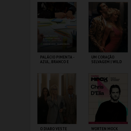
CAPITÓLIO.
CAPITÓLIO.
MAIS INFO
MAIS INFO
COMPRAR
COMPRAR
PALÁCIO PIMENTA -
UM CORAÇÃO
AZUL, BRANCO E
SELVAGEM | WILD
MUITAS CORES -
AT HEART – CICLO
VISITA OFICINA
DAVID LYNCH
ML - PALÁCIO
CAPITÓLIO.
PIMENTA
MAIS INFO
MAIS INFO
COMPRAR
COMPRAR
O DIABO VESTE
WORTEN MOCK