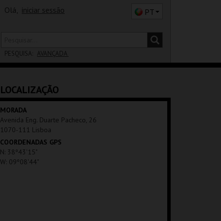
Olá,
iniciar sessão
PT
PESQUISA:
AVANÇADA
DISTRITO
LOCALIZAÇÃO
SALA
MORADA
Avenida Eng. Duarte Pacheco, 26
1070-111 Lisboa
COORDENADAS GPS
N: 38º43'15"
W: 09º08'44"