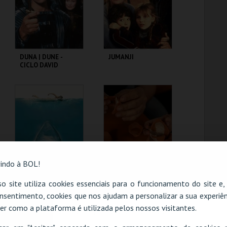
COMPRAR
COMPRAR
DUNA | DUNE -
JUMANJI
CICLO DAVID
LYNCH
CAPITÓLIO.
CAPITÓLIO.
MAIS INFO
MAIS INFO
COMPRAR
COMPRAR
indo à BOL!
TUBARÃO | JAWS
TEATRO ROMANO -
o site utiliza cookies essenciais para o funcionamento do site e
METAMORFOSE DE
nsentimento, cookies que nos ajudam a personalizar a sua experiên
UM FRAGMENTO -
OFICINA
er como a plataforma é utilizada pelos nossos visitantes.
O evento escolhido não está disponível
CAPITÓLIO.
ML - TEATRO
ROMANO