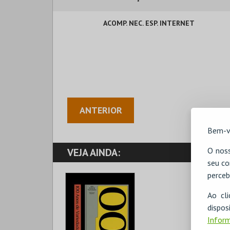
ACOMP. NEC. ESP. INTERNET
ANTERIOR
Bem-v
O noss
VEJA AINDA:
seu co
perceb
Ao cl
disp
Inform