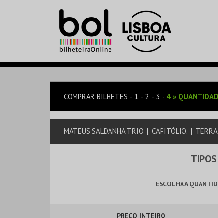
COMPRAR BILHETES
1
2
3
4
»
QUANTIDAD
MATEUS SALDANHA TRIO
|
CAPITÓLIO.
|
TERR
TIPOS
ESCOLHA A QUANTID
PREÇO INTEIRO