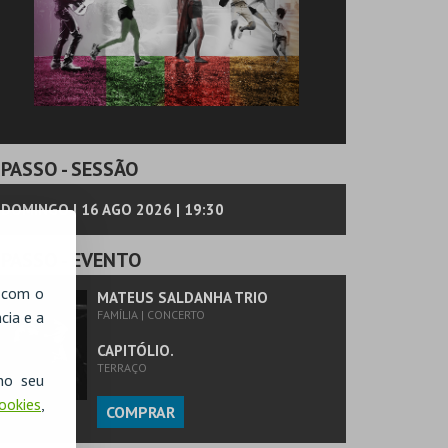
PASSO
- SESSÃO
DOMINGO | 16 AGO 2026 | 19:30
PASSO
- EVENTO
, com o
MATEUS SALDANHA TRIO
cia e a
FAMÍLIA | CONCERTO
CAPITÓLIO.
TERRAÇO
no seu
Cookies
,
COMPRAR