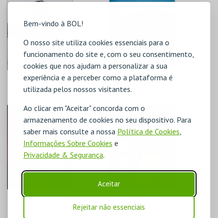
MAIS INFO
MAIS INFO
Bem-vindo à BOL!
O nosso site utiliza cookies essenciais para o
COMPRAR
COMPRAR
funcionamento do site e, com o seu consentimento,
cookies que nos ajudam a personalizar a sua
experiência e a perceber como a plataforma é
MEDITERRÂNEO
NEVA | JOANA
(REVISITADO) |
MAGALHÃES
utilizada pelos nossos visitantes.
VALTER LOBO
Ao clicar em "Aceitar" concorda com o
C. CULTURAL VILA
C. CULTURAL VILA
FLOR
FLOR
armazenamento de cookies no seu dispositivo. Para
saber mais consulte a nossa
Política de Cookies
,
MAIS INFO
MAIS INFO
Informações Sobre Cookies
e
Privacidade & Segurança
.
COMPRAR
COMPRAR
Aceitar
MAFALDA | GOSTO
QUERO UM PIANO |
MUITO DE ESTAR
ANA MADUREIRA &
Rejeitar não essenciais
AQUI
VAHAN KEROVPYAN