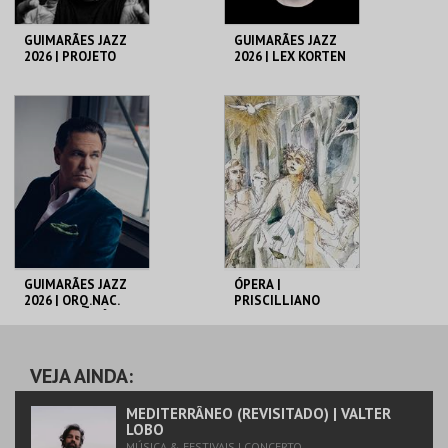
GUIMARÃES JAZZ
GUIMARÃES JAZZ
2026 | PROJETO
2026 | LEX KORTEN
SONOSCOPIA
QUINTET
C. CULTURAL VILA
C. CULTURAL VILA
FLOR
FLOR
MAIS INFO
MAIS INFO
COMPRAR
COMPRAR
GUIMARÃES JAZZ
ÓPERA |
2026 | ORQ.NAC.
PRISCILLIANO
JAZZ MACEDÓNIA
DO NORTE C/ KURT
ELLING
C. CULTURAL VILA
C. CULTURAL VILA
FLOR
FLOR
VEJA AINDA:
MAIS INFO
MAIS INFO
MEDITERRÂNEO (REVISITADO) | VALTER
LOBO
MÚSICA & FESTIVAIS | CONCERTO