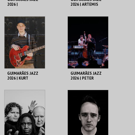
2026 |
2026 | ARTEMIS
REMPIS/ADASIEWIC
Z/CORSANO TRIO
C. CULTURAL VILA
C. CULTURAL VILA
FLOR
FLOR
MAIS INFO
MAIS INFO
COMPRAR
COMPRAR
GUIMARÃES JAZZ
GUIMARÃES JAZZ
2026 | KURT
2026 | PETER
ROSENWINKEL
EVANS QUARTETO
QUINTETO
C. CULTURAL VILA
C. CULTURAL VILA
FLOR
FLOR
MAIS INFO
MAIS INFO
COMPRAR
COMPRAR