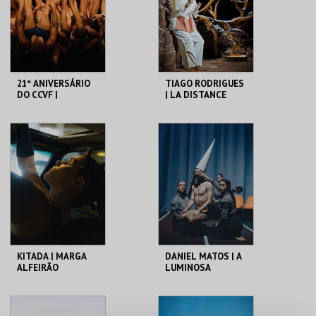
21º ANIVERSÁRIO
TIAGO RODRIGUES
DO CCVF |
| LA DISTANCE
VAGABUNDUS
C. CULTURAL VILA
C. CULTURAL VILA
FLOR
FLOR
MAIS INFO
MAIS INFO
COMPRAR
COMPRAR
KITADA | MARGA
DANIEL MATOS | A
ALFEIRÃO
LUMINOSA
VIOLENCIA DA
PERFEIÇÃO
C. CULTURAL VILA
C. CULTURAL VILA
FLOR
FLOR