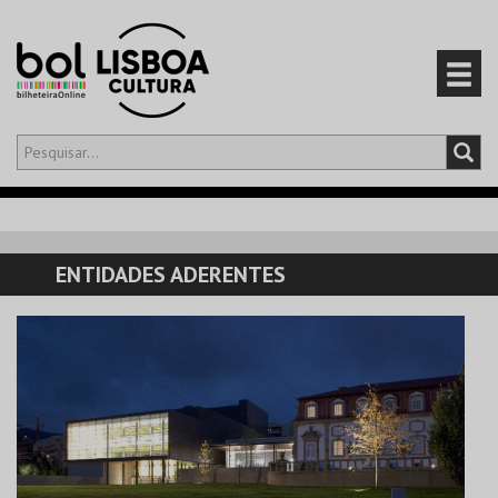
Olá,
iniciar sessão
PT
0
CARRINHO
ENTIDADES ADERENTES
EVENTOS
CARTÕES
PRODUTOS