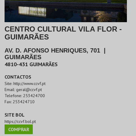
CENTRO CULTURAL VILA FLOR -
GUIMARÃES
AV. D. AFONSO HENRIQUES, 701
|
GUIMARÃES
4810-431
GUIMARÃES
CONTACTOS
Site:
http://www.ccvf.pt
Email:
geral@ccvf.pt
Telefone:
253424700
Fax:
253424710
SITE BOL
https://ccvf.bol.pt
COMPRAR