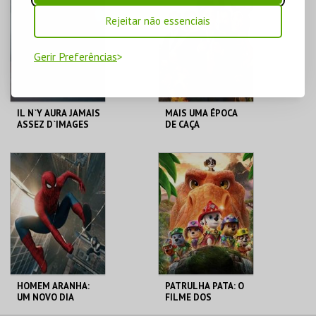
Rejeitar não essenciais
Gerir Preferências
IL N`Y AURA JAMAIS
MAIS UMA ÉPOCA
ASSEZ D`IMAGES
DE CAÇA
CINE TEATRO JOÃO
CINE TEATRO JOÃO
VERDE
VERDE
MAIS INFO
MAIS INFO
COMPRAR
COMPRAR
HOMEM ARANHA:
PATRULHA PATA: O
UM NOVO DIA
FILME DOS
DINOSSAUROS