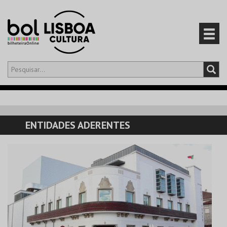
Olá,
iniciar sessão
PT
0
CARRINHO
ENTIDADES ADERENTES
EVENTOS
CARTÕES
PRODUTOS