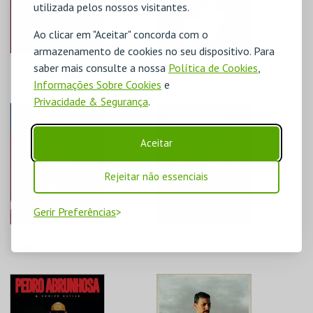
utilizada pelos nossos visitantes.
COMPRAR
COMPRAR
Ao clicar em "Aceitar" concorda com o
armazenamento de cookies no seu dispositivo. Para
WONDERLANDI |
OFF, OFF |
saber mais consulte a nossa
Política de Cookies
,
FESTIVAL DANCE
FESTIVAL DANCE
Informações Sobre Cookies
e
DANCE DANCE
DANCE DANCE
Privacidade & Segurança
.
TEATRO DAS
TEATRO DAS
FIGURAS
FIGURAS
Aceitar
MAIS INFO
MAIS INFO
Rejeitar não essenciais
COMPRAR
COMPRAR
Gerir Preferências
BAOBÁS | FESTIVAL
ÆFFECTIVE
DANCE DANCE
CHOREOGRAPHY |
DANCE
FESTIVAL DANCE
DANCE DANCE
TEATRO DAS
TEATRO DAS
FIGURAS
FIGURAS