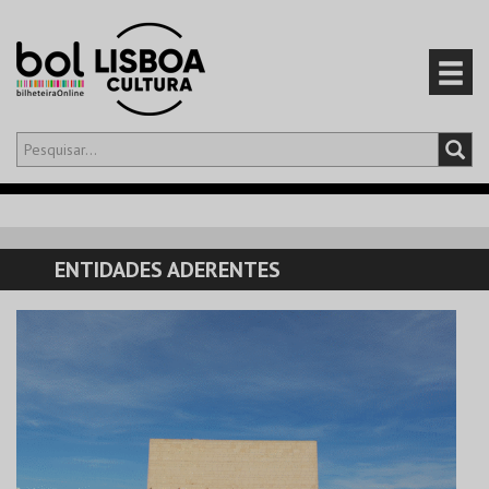
Olá,
iniciar sessão
PT
0
CARRINHO
ENTIDADES ADERENTES
EVENTOS
CARTÕES
PRODUTOS