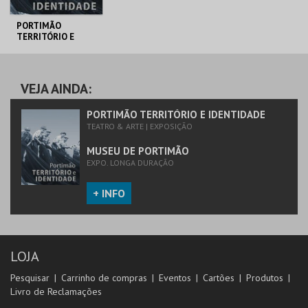
PORTIMÃO
TERRITÓRIO E
IDENTIDADE
MUSEU DE
PORTIMÃO
VEJA AINDA:
MAIS INFO
PORTIMÃO TERRITÓRIO E IDENTIDADE
TEATRO & ARTE | EXPOSIÇÃO
COMPRAR
MUSEU DE PORTIMÃO
EXPO. LONGA DURAÇÃO
+ INFO
LOJA
Pesquisar
Carrinho de compras
Eventos
Cartões
Produtos
Livro de Reclamações