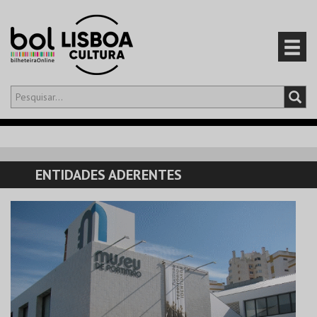
Olá,
iniciar sessão
PT
0
CARRINHO
ENTIDADES ADERENTES
EVENTOS
CARTÕES
PRODUTOS