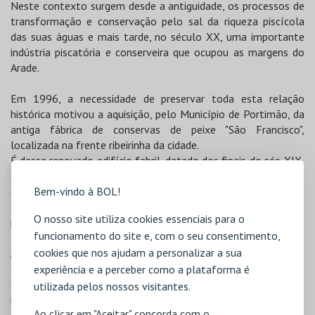
Neste contexto surgem desde a antiguidade, os processos de
transformação e conservação pelo sal da riqueza piscícola
das suas águas e mais tarde, no século XX, uma importante
indústria piscatória e conserveira que ocupou as margens do
Arade.
Em 1996, a necessidade de preservar toda esta relação
histórica motivou a aquisição, pelo Município de Portimão, da
antiga fábrica de conservas de peixe "São Francisco",
localizada na frente ribeirinha da cidade.
É desse renovado edifício fabril, datado dos finais do séc. XIX,
que surge a 17 de Maio de 2008 o Museu de Portimão, pólo
Bem-vindo à BOL!
de difusão cultural e espaço de descoberta das origens e da
evolução da comunidade, do seu território e dos aspetos mais
O nosso site utiliza cookies essenciais para o
marcantes da sua história industrial e marítima.
funcionamento do site e, com o seu consentimento,
cookies que nos ajudam a personalizar a sua
A sua exposição de referência "Portimão, Território e
Identidade", representa uma síntese histórica do percurso
experiência e a perceber como a plataforma é
socioeconómico e cultural das populações que aqui viveram e
utilizada pelos nossos visitantes.
marcaram a singularidade da sua identidade e território.
Ao clicar em "Aceitar" concorda com o