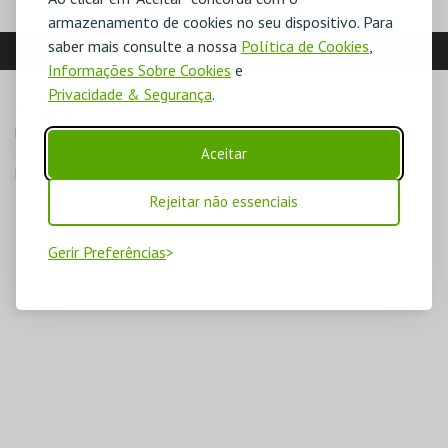
armazenamento de cookies no seu dispositivo. Para
saber mais consulte a nossa
Política de Cookies
,
LOCALIZAÇÃO
Informações Sobre Cookies
e
Privacidade & Segurança
.
MORADA
Rua D. Carlos I – Zona Ribeirinha

Aceitar
8500-607 Portimão
Direcções para Museu de Portimão
Rejeitar não essenciais
Gerir Preferências