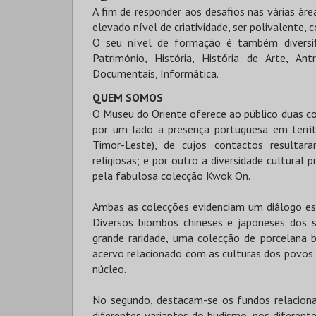
A fim de responder aos desafios nas várias ár
elevado nível de criatividade, ser polivalente, 
O seu nível de formação é também diversif
Património, História, História de Arte, Ant
Documentais, Informática.
QUEM SOMOS
O Museu do Oriente oferece ao público duas 
por um lado a presença portuguesa em territór
Timor-Leste), de cujos contactos resultaram 
religiosas; e por outro a diversidade cultural 
pela fabulosa colecção Kwok On.
Ambas as colecções evidenciam um diálogo est
Diversos biombos chineses e japoneses dos s
grande raridade, uma colecção de porcelana 
acervo relacionado com as culturas dos povos
núcleo.
No segundo, destacam-se os fundos relaciona
diferentes variantes do budismo, nos diferente