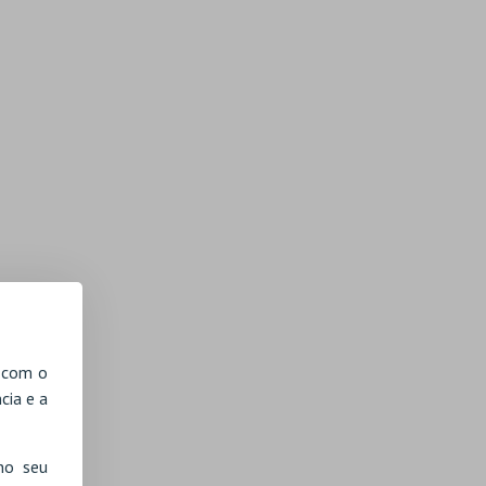
, com o
cia e a
no seu