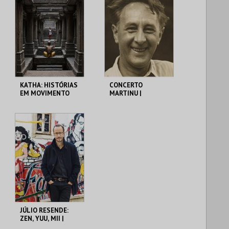
KATHA: HISTÓRIAS
CONCERTO
EM MOVIMENTO
MARTINU |
SOLISTAS DA
METROPOLITANA
MUSEU DO ORIENTE
MUSEU DO ORIENTE
MAIS INFO
MAIS INFO
COMPRAR
COMPRAR
JÚLIO RESENDE:
ZEN, YUU, MII |
PIANO, JAPÃO,