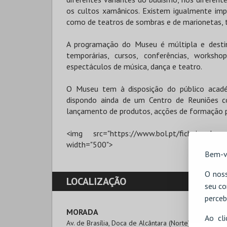
os cultos xamânicos. Existem igualmente imp
como de teatros de sombras e de marionetas, t
A programação do Museu é múltipla e desti
temporárias, cursos, conferências, workshop
espectáculos de música, dança e teatro.
O Museu tem à disposição do público acad
dispondo ainda de um Centro de Reuniões com
lançamento de produtos, acções de formação po
<img src="https://www.bol.pt/ficheirosdow
width="500">
Bem-v
O noss
LOCALIZAÇÃO
seu co
perceb
MORADA
Ao cl
Av. de Brasília, Doca de Alcântara (Norte)
