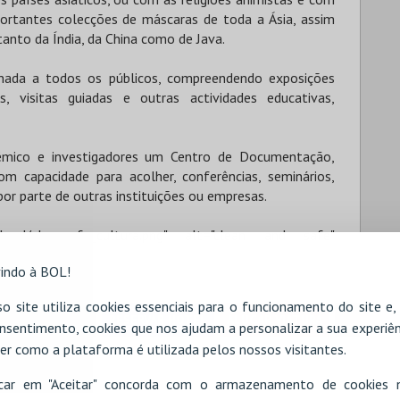
ortantes colecções de máscaras de toda a Ásia, assim
anto da Índia, da China como de Java.
nada a todos os públicos, compreendendo exposições
s, visitas guiadas e outras actividades educativas,
émico e investigadores um Centro de Documentação,
 capacidade para acolher, conferências, seminários,
r parte de outras instituições ou empresas.
nload/cleansafe_cultura.png" alt="clean and safe"
indo à BOL!
o site utiliza cookies essenciais para o funcionamento do site e
RESERVAR HOTEL
ALUGAR VIATURA
nsentimento, cookies que nos ajudam a personalizar a sua experiên
er como a plataforma é utilizada pelos nossos visitantes.
icar em "Aceitar" concorda com o armazenamento de cookies 