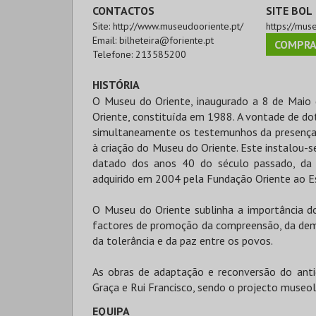
CONTACTOS
SITE BOL
Site:
http://www.museudooriente.pt/
https://mus
Email:
bilheteira@foriente.pt
COMPRA
Telefone:
213585200
HISTÓRIA
O Museu do Oriente, inaugurado a 8 de Maio 
Oriente, constituída em 1988. A vontade de d
simultaneamente os testemunhos da presença po
à criação do Museu do Oriente. Este instalou-s
datado dos anos 40 do século passado, da 
adquirido em 2004 pela Fundação Oriente ao E
O Museu do Oriente sublinha a importância do
factores de promoção da compreensão, da democ
da tolerância e da paz entre os povos.
As obras de adaptação e reconversão do anti
Graça e Rui Francisco, sendo o projecto museol
EQUIPA