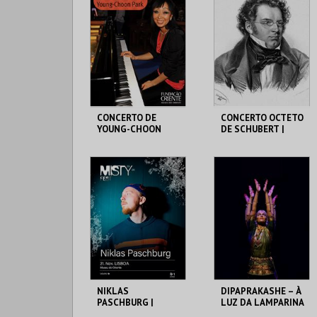
CONCERTO DE
CONCERTO OCTETO
YOUNG-CHOON
DE SCHUBERT |
PARK | PIANO
SOLISTAS DA
METROPOLITANA
MUSEU DO ORIENTE
MUSEU DO ORIENTE
MAIS INFO
MAIS INFO
COMPRAR
COMPRAR
NIKLAS
DIPAPRAKASHE – À
PASCHBURG |
LUZ DA LAMPARINA
MISTY FEST
| DANÇA BHARATA