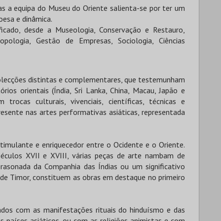
eas a equipa do Museu do Oriente salienta-se por ter um
coesa e dinâmica.
icado, desde a Museologia, Conservação e Restauro,
ropologia, Gestão de Empresas, Sociologia, Ciências
colecções distintas e complementares, que testemunham
ios orientais (Índia, Sri Lanka, China, Macau, Japão e
trocas culturais, vivenciais, científicas, técnicas e
presente nas artes performativas asiáticas, representada
imulante e enriquecedor entre o Ocidente e o Oriente.
éculos XVII e XVIII, várias peças de arte nambam de
brasonada da Companhia das Índias ou um significativo
 de Timor, constituem as obras em destaque no primeiro
dos com as manifestações rituais do hinduísmo e das
s países asiáticos, ou com as religiões animistas e com