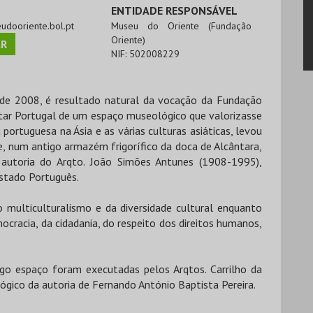
ENTIDADE RESPONSÁVEL
eudooriente.bol.pt
Museu do Oriente (Fundação
Oriente)
R
NIF:
502008229
de 2008, é resultado natural da vocação da Fundação
otar Portugal de um espaço museológico que valorizasse
rtuguesa na Ásia e as várias culturas asiáticas, levou
e, num antigo armazém frigorífico da doca de Alcântara,
autoria do Arqto. João Simões Antunes (1908-1995),
stado Português.
 multiculturalismo e da diversidade cultural enquanto
racia, da cidadania, do respeito dos direitos humanos,
go espaço foram executadas pelos Arqtos. Carrilho da
ógico da autoria de Fernando António Baptista Pereira.