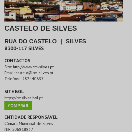
CASTELO DE SILVES
RUA DO CASTELO
|
SILVES
8300-117
SILVES
CONTACTOS
Site:
http://www.cm-silves.pt
Email:
castelo@cm-silves.pt
Telefone:
282440837
SITE BOL
https://cmsilves.bol.pt
COMPRAR
ENTIDADE RESPONSÁVEL
Câmara Municipal de Silves
NIF:
506818837