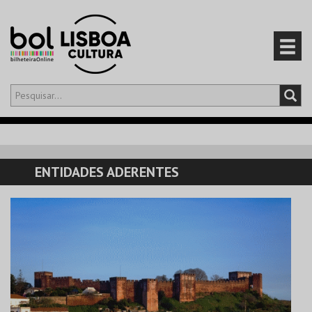
Olá,
iniciar sessão
PT
0
CARRINHO
ENTIDADES ADERENTES
EVENTOS
CARTÕES
PRODUTOS