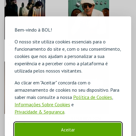
MAIS INFO
MAIS INFO
COMPRAR
COMPRAR
Bem-vindo à BOL!
O nosso site utiliza cookies essenciais para o
GLOCKENWISE |
VITORINO, JANITA,
funcionamento do site e, com o seu consentimento,
VALE TUDO PARA
JOÃO PAULO
CHEGAR A ALGUM
ESTEVES DA SILVA
cookies que nos ajudam a personalizar a sua
LADO
experiência e a perceber como a plataforma é
THEATRO CIRCO
THEATRO CIRCO
utilizada pelos nossos visitantes.
Ao clicar em "Aceitar" concorda com o
MAIS INFO
MAIS INFO
armazenamento de cookies no seu dispositivo. Para
COMPRAR
COMPRAR
saber mais consulte a nossa
Política de Cookies
,
Informações Sobre Cookies
e
Privacidade & Segurança
.
ÓPERA DE
SEMIBREVE 2026
ELEVADOR |
SINFONIETTA DE
Aceitar
BRAGA