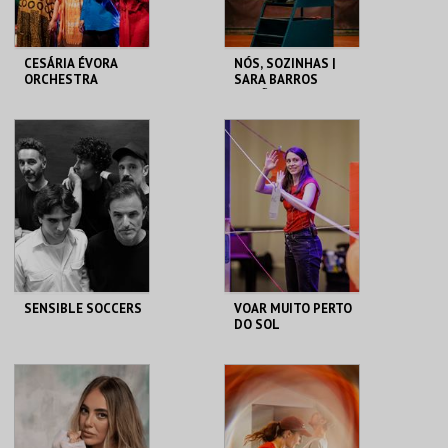
CESÁRIA ÉVORA
NÓS, SOZINHAS |
ORCHESTRA
SARA BARROS
LEITÃO
THEATRO CIRCO
THEATRO CIRCO
MAIS INFO
MAIS INFO
COMPRAR
SENSIBLE SOCCERS
VOAR MUITO PERTO
DO SOL
THEATRO CIRCO
THEATRO CIRCO
MAIS INFO
MAIS INFO