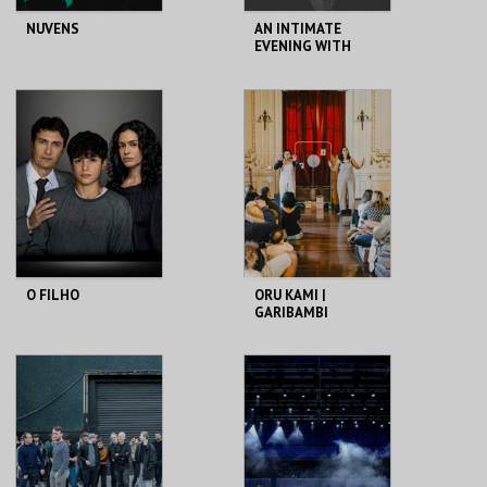
NUVENS
AN INTIMATE
EVENING WITH
LAMBCHOP
THEATRO CIRCO
THEATRO CIRCO
MAIS INFO
MAIS INFO
COMPRAR
COMPRAR
O FILHO
ORU KAMI |
GARIBAMBI
THEATRO CIRCO
THEATRO CIRCO
MAIS INFO
MAIS INFO
COMPRAR
COMPRAR