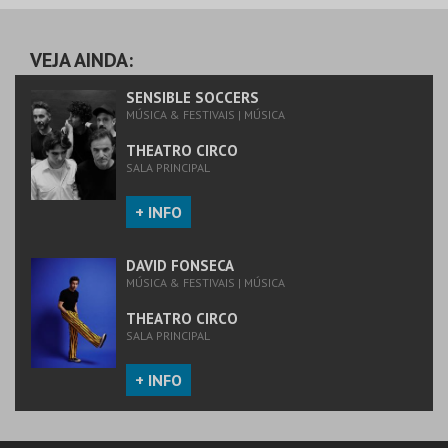
PENTÁGONO
URBANO
AQUISIÇÃO
VEJA AINDA:
MAIS INFO
SENSIBLE SOCCERS
MÚSICA & FESTIVAIS | MÚSICA
COMPRAR
THEATRO CIRCO
SALA PRINCIPAL
+ INFO
DAVID FONSECA
MÚSICA & FESTIVAIS | MÚSICA
THEATRO CIRCO
SALA PRINCIPAL
+ INFO