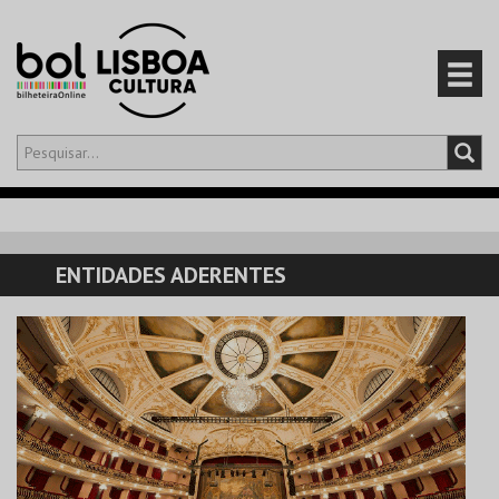
Olá,
iniciar sessão
PT
0
CARRINHO
ENTIDADES ADERENTES
EVENTOS
CARTÕES
PRODUTOS