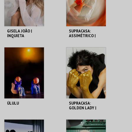
COMPRAR
COMPRAR
GISELA JOÃO |
SUPRACASA:
INQUIETA
ASSIMÉTRICO |
BEATRIZ VALENTIM
THEATRO CIRCO
THEATRO CIRCO
MAIS INFO
MAIS INFO
COMPRAR
COMPRAR
ÚLULU
SUPRACASA:
GOLDEN LADY |
MERCEDES
QUIJADA
THEATRO CIRCO
THEATRO CIRCO